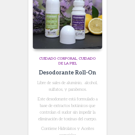
CUIDADO CORPORAL
CUIDADO
DE LA PIEL
Desodorante Roll-On
Libre de sales de aluminio, alcohol,
sulfatos, y parabenos.
Este desodorante está formulado a
base de extractos botánicos que
controlan el sudor sin impedir la
eliminación de toxinas del cuerpo.
Contiene Hidrolatos y Aceites