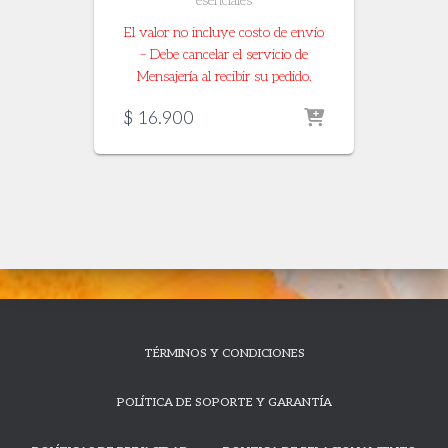
esenciales
El valor no incluye costo de envío
– Debe cancelar el servicio de
Mensajería al recibir su pedido.
$
16.900
TÉRMINOS Y CONDICIONES
POLÍTICA DE SOPORTE Y GARANTÍA