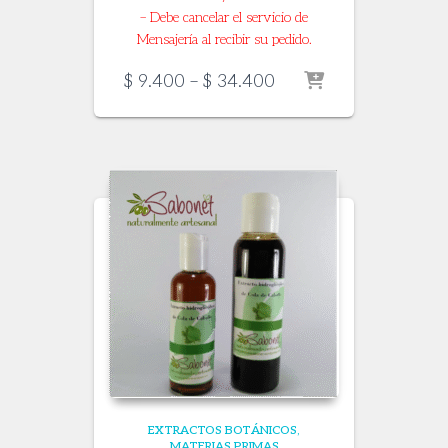
– Debe cancelar el servicio de
Mensajería al recibir su pedido.
Price
$
9.400
–
$
34.400
range:
$ 9.400
through
$ 34.400
EXTRACTOS BOTÁNICOS
MATERIAS PRIMAS