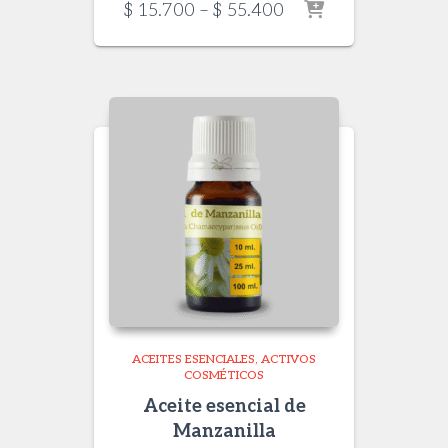
Price
$
15.700
–
$
55.400
range:
$ 15.700
through
$ 55.400
ACEITES ESENCIALES
ACTIVOS
COSMÉTICOS
Aceite esencial de
Manzanilla