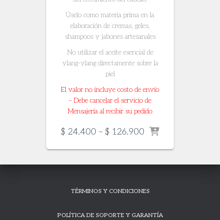
Úselo como materia prima en la
elaboración de cremas, geles,
shampoos y jabones artesanales
No utilizar el aceite esencial de
ylang-ylang directamente sobre la
piel
El valor no incluye costo de envío
– Debe cancelar el servicio de
Mensajería al recibir su pedido
Price
$
24.400
–
$
126.900
range:
$ 24.400
through
$ 126.900
TÉRMINOS Y CONDICIONES
POLÍTICA DE SOPORTE Y GARANTÍA