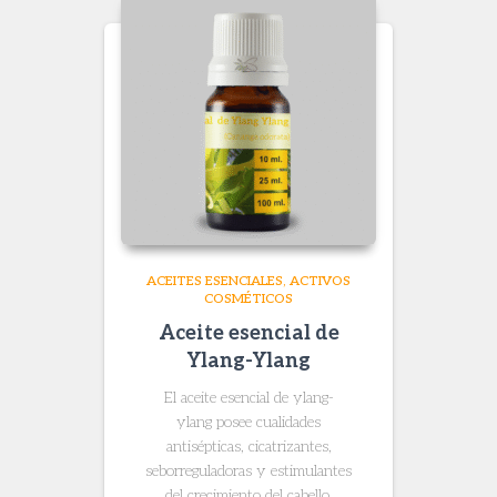
ACEITES ESENCIALES
ACTIVOS
COSMÉTICOS
Aceite esencial de
Ylang-Ylang
El aceite esencial de ylang-
ylang
posee cualidades
antisépticas, cicatrizantes,
seborreguladoras y estimulantes
del crecimiento del cabello.