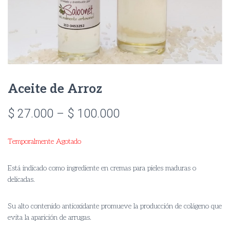
Aceite de Arroz
Price
$
27.000
–
$
100.000
range:
Temporalmente Agotado
$ 27.000
through
Está indicado como ingrediente en cremas para pieles maduras o
delicadas.
$ 100.000
Su alto contenido antioxidante promueve la producción de colágeno que
evita la aparición de arrugas.