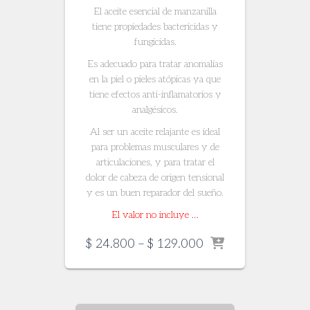
El aceite esencial de manzanilla
tiene propiedades bactericidas y
fungicidas.
Es adecuado para tratar anomalías
en la piel o pieles atópicas ya que
tiene efectos anti-inflamatorios y
analgésicos.
Al ser un aceite relajante es ideal
para problemas musculares y de
articulaciones, y para tratar el
dolor de cabeza de origen tensional
y es un buen reparador del sueño.
El valor no incluye …
Price
$
24.800
–
$
129.000
range:
$ 24.800
through
$ 129.000