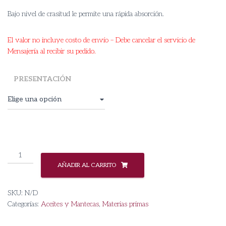
Bajo nivel de crasitud le permite una rápida absorción.
El valor no incluye costo de envío – Debe cancelar el servicio de
Mensajería al recibir su pedido.
PRESENTACIÓN
Aceite
de
AÑADIR AL CARRITO
Arroz
cantidad
SKU:
N/D
Categorías:
Aceites y Mantecas
,
Materias primas