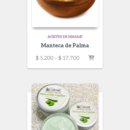
ACEITES DE MASAJE
Manteca de Palma
Price
$
5.200
–
$
17.700
range:
$ 5.200
through
$ 17.700