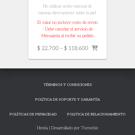
No utilizar aceite esencial de
naranja directamente sobre la piel.
El valor no incluye costo de envío
– Debe cancelar el servicio de
Mensajería al recibir su pedido
Price
$
22.700
–
$
118.600
range:
$ 22.700
through
$ 118.600
TÉRMINOS Y CONDICIONES
POLÍTICA DE SOPORTE Y GARANTÍA
POLÍTICAS DE PRIVACIDAD
POLITICA DE RELACIONAMIENTO
Hestia | Desarrollado por
ThemeIsle