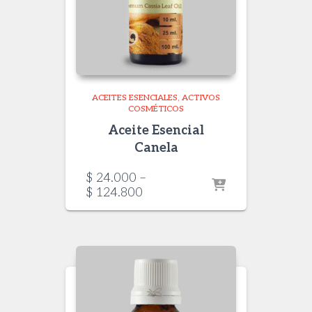
ACEITES ESENCIALES
ACTIVOS
COSMÉTICOS
Aceite Esencial
Canela
$
24.000
–
Price
$
124.800
range:
$ 24.000
through
$ 124.800