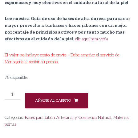
espumosos y muy efectivos en el cuidado natural de la piel
Lee nuestra Guia de uso de bases de alta dureza para sacar
mayor provecho a tus bases y hacer jabones con un mejor
porcentaje de principios activos y por tanto mucho mas
efectivos en el cuidado de la piel
.
clic aquí para verla
El valor no incluye costo de envío – Debe cancelar el servicio de
Mensajería al recibir su pedido.
78 disponibles
Base
de
AÑADIR AL CARRITO
Jabón
M&P
Categorías:
Bases para Jabón Artesanal y Cosmética Natural
,
Materias
Blanca
primas
cantidad