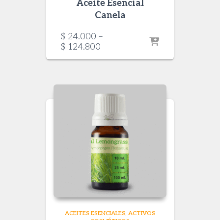
Aceite Esencial
Canela
$
24.000
–
Price
$
124.800
range:
$ 24.000
through
$ 124.800
ACEITES ESENCIALES
ACTIVOS