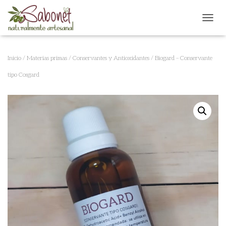
CAMB
Inicio
/
Materias primas
/
Conservantes y Antioxidantes
/ Biogard – Conservante
tipo Cosgard