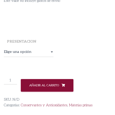
Este valor no incluye gastos de envío
PRESENTACION
Biogard
-
AÑADIR AL CARRITO
Conservante
tipo
SKU:
N/D
Cosgard
Categorías:
Conservantes y Antioxidantes
,
Materias primas
cantidad