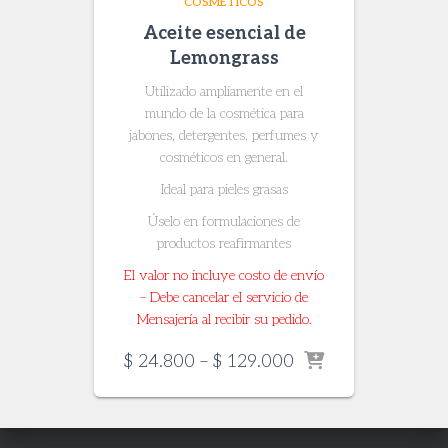
COSMÉTICOS
Aceite esencial de
Lemongrass
Utilizado ampliamente en el
mundo de la cosmética para
jabones, detergentes, perfumes y
cosméticos en general.
Ideal para pieles grasas
Úselo en formulaciones de
productos reafirmantes
El valor no incluye costo de envío
– Debe cancelar el servicio de
Mensajería al recibir su pedido.
Price
$
24.800
–
$
129.000
range:
$ 24.800
through
$ 129.000