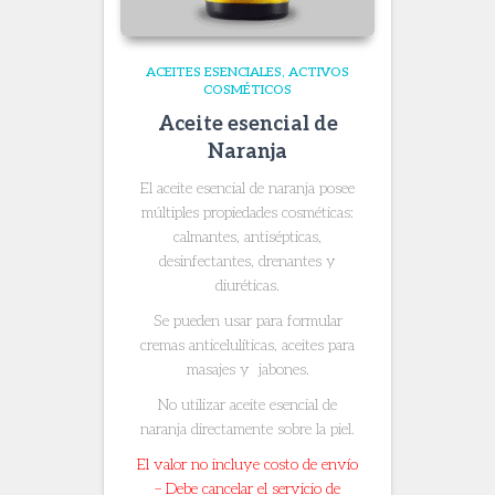
ACEITES ESENCIALES
ACTIVOS
COSMÉTICOS
Aceite esencial de
Naranja
El aceite esencial de naranja posee
múltiples propiedades cosméticas:
calmantes, antisépticas,
desinfectantes, drenantes y
diuréticas.
Se pueden usar para formular
cremas anticelulíticas, aceites para
masajes y jabones.
No utilizar aceite esencial de
naranja directamente sobre la piel.
El valor no incluye costo de envío
– Debe cancelar el servicio de