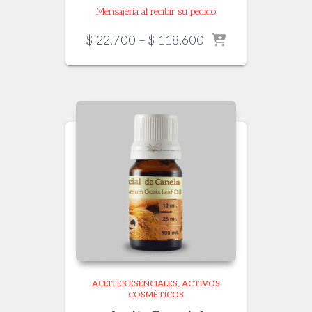
Mensajería al recibir su pedido
Price
$
22.700
–
$
118.600
range:
$ 22.700
through
$ 118.600
ACEITES ESENCIALES
ACTIVOS
COSMÉTICOS