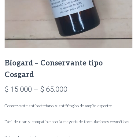
Biogard – Conservante tipo
Cosgard
Price
$
15.000
–
$
65.000
range:
Conservante antibacteriano y antifúngico de amplio espectro
$ 15.000
through
Fácil de usar y compatible con la mayoría de formulaciones cosméticas
$ 65.000