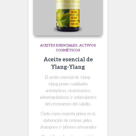
ACEITES ESENCIALES
ACTIVOS
COSMÉTICOS
Aceite esencial de
Ylang-Ylang
El aceite esencial de ylang-
ylang
posee cualidades
antisépticas, cicatrizantes,
seborreguladoras y estimulantes
del crecimiento del cabello.
Úselo como materia prima en la
elaboración de cremas, geles,
shampoos y jabones artesanales