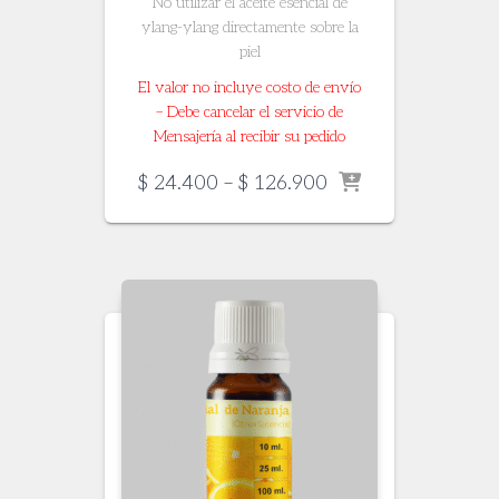
No utilizar el aceite esencial de
ylang-ylang directamente sobre la
piel
El valor no incluye costo de envío
– Debe cancelar el servicio de
Mensajería al recibir su pedido
Price
$
24.400
–
$
126.900
range:
$ 24.400
through
$ 126.900