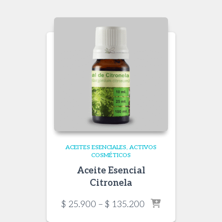
through
$ 129.000
ACEITES ESENCIALES
ACTIVOS
COSMÉTICOS
Aceite Esencial
Citronela
Price
$
25.900
–
$
135.200
range: