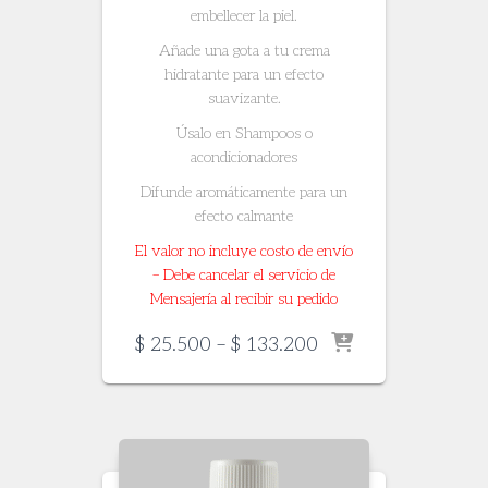
embellecer la piel.
Añade una gota a tu crema
hidratante para un efecto
suavizante.
Úsalo en Shampoos o
acondicionadores
Difunde aromáticamente para un
efecto calmante
El valor no incluye costo de envío
– Debe cancelar el servicio de
Mensajería al recibir su pedido
Price
$
25.500
–
$
133.200
range:
$ 25.500
through
$ 133.200