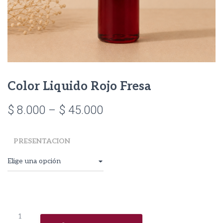
Color Liquido Rojo Fresa
Price
$
8.000
–
$
45.000
range:
PRESENTACION
$ 8.000
through
$ 45.000
Color