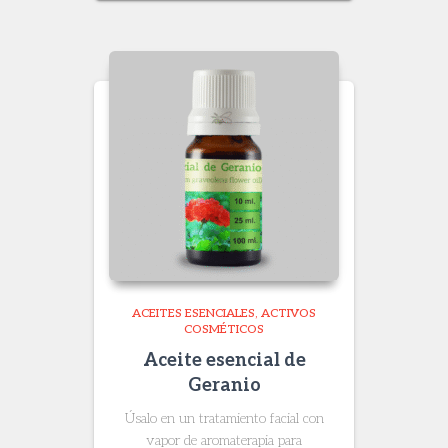
$ 25.900
through
$ 135.200
ACEITES ESENCIALES
ACTIVOS
COSMÉTICOS
Aceite esencial de
Geranio
Úsalo en un tratamiento facial con
vapor de aromaterapia para