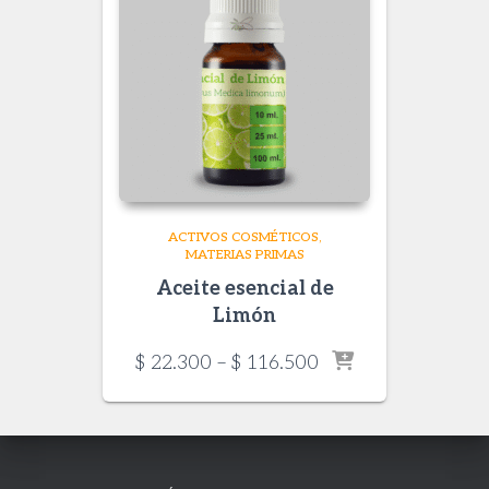
ACTIVOS COSMÉTICOS
MATERIAS PRIMAS
Aceite esencial de
Limón
Price
$
22.300
–
$
116.500
range:
$ 22.300
through
$ 116.500