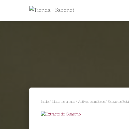
Inicio
/
Materias primas
/
Activos cosméticos
/
Extractos Botá