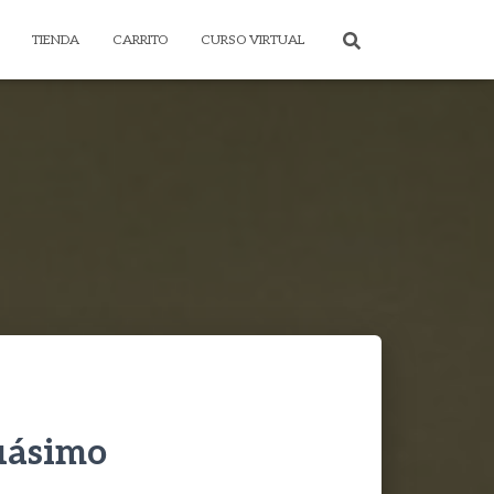
TIENDA
CARRITO
CURSO VIRTUAL
uásimo