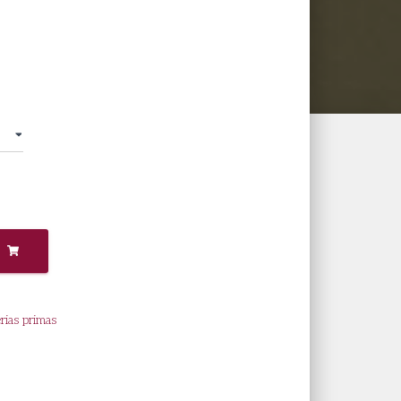
rice
ange:
 15.700
hrough
 55.400
rias primas