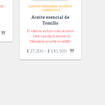
OS
ACEITES ESENCIALES
ACTIVOS
COSMÉTICOS
Aceite esencial de
Tomillo
El valor no incluye costo de envío
rice
– Debe cancelar el servicio de
ange:
Mensajería al recibir su pedido
 24.000
through
Price
$
27.200
–
$
141.500
 124.800
range:
$ 27.200
through
$ 141.500