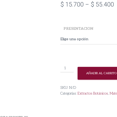
P
$
15.700
–
$
55.400
r
$
PRESENTACION
t
$
Extracto
de
AÑADIR AL CARRITO
Guásimo
cantidad
SKU:
N/D
Categorías:
Extractos Botánicos
,
Mate