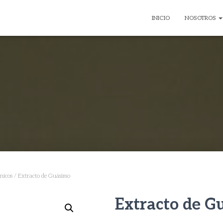
INICIO
NOSOTROS
nicos
/ Extracto de Guásimo
Extracto de G