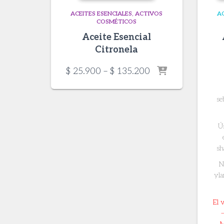
ACEITES ESENCIALES
ACTIVOS
AC
COSMÉTICOS
Aceite Esencial
Citronela
Price
$
25.900
–
$
135.200
range:
$ 25.900
se
through
$ 135.200
Ús
sh
N
yla
El 
–