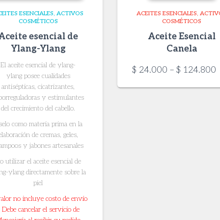
EITES ESENCIALES
ACTIVOS
ACEITES ESENCIALES
ACTIV
COSMÉTICOS
COSMÉTICOS
Aceite esencial de
Aceite Esencial
Ylang-Ylang
Canela
El aceite esencial de ylang-
P
$
24.000
–
$
124.800
ylang
posee cualidades
r
antisépticas, cicatrizantes,
$
borreguladoras y estimulantes
del crecimiento del cabello.
$
elo como materia prima en la
elaboración de cremas, geles,
ampoos y jabones artesanales
o utilizar el aceite esencial de
ng-ylang directamente sobre la
piel
valor no incluye costo de envío
 Debe cancelar el servicio de