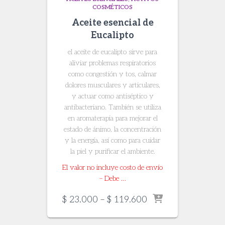
COSMÉTICOS
Aceite esencial de
Eucalipto
el aceite de eucalipto sirve para
aliviar problemas respiratorios
como congestión y tos, calmar
dolores musculares y articulares,
y actuar como antiséptico y
antibacteriano. También se utiliza
en aromaterapia para mejorar el
estado de ánimo, la concentración
y la energía, así como para cuidar
la piel y purificar el ambiente.
El valor no incluye costo de envío
– Debe …
Price
$
23.000
–
$
119.600
range:
$ 23.000