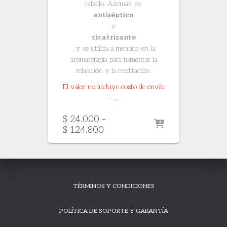
cabello. Además, es
antiséptico
y
cicatrizante
, y se utiliza a menudo en la
aromaterapia para fomentar la
relajación y la meditación.
El valor no incluye costo de envío
– …
$
24.000
–
Price
$
124.800
range:
$ 24.000
through
$ 124.800
TÉRMINOS Y CONDICIONES
POLÍTICA DE SOPORTE Y GARANTÍA