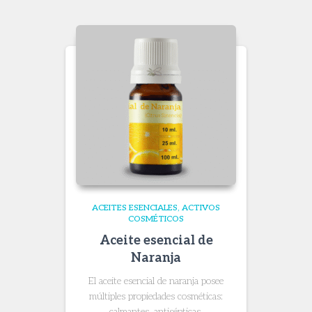
through
$ 119.600
ACEITES ESENCIALES
ACTIVOS
COSMÉTICOS
Aceite esencial de
Naranja
El aceite esencial de naranja posee
múltiples propiedades cosméticas:
calmantes, antisépticas,