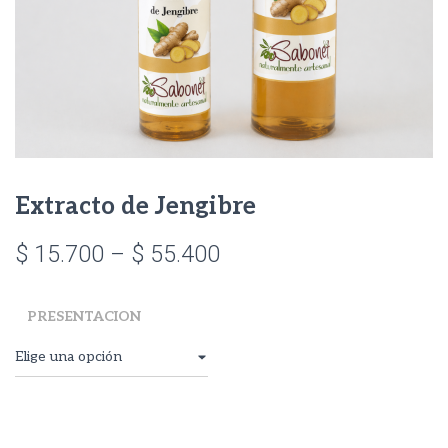
Extracto de Jengibre
Price
$
15.700
–
$
55.400
range:
PRESENTACION
$ 15.700
through
$ 55.400