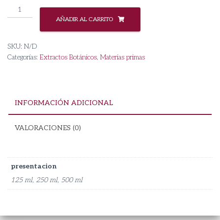
Extracto
de
AÑADIR AL CARRITO
Jengibre
cantidad
SKU:
N/D
Categorías:
Extractos Botánicos
,
Materias primas
INFORMACIÓN ADICIONAL
VALORACIONES (0)
presentacion
125 ml, 250 ml, 500 ml