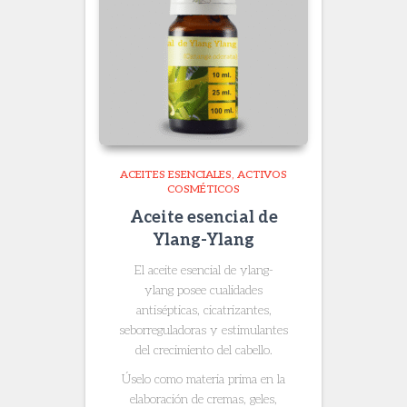
ACEITES ESENCIALES
ACTIVOS
COSMÉTICOS
Aceite esencial de
Ylang-Ylang
El aceite esencial de ylang-
ylang
posee cualidades
antisépticas, cicatrizantes,
seborreguladoras y estimulantes
del crecimiento del cabello.
Úselo como materia prima en la
elaboración de cremas, geles,