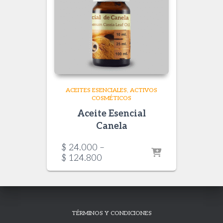
ACEITES ESENCIALES
ACTIVOS
COSMÉTICOS
Aceite Esencial
Canela
$
24.000
–
Price
$
124.800
range:
$ 24.000
through
$ 124.800
TÉRMINOS Y CONDICIONES