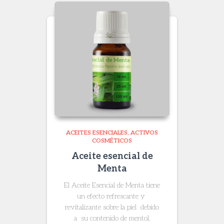
ACEITES ESENCIALES
ACTIVOS
COSMÉTICOS
Aceite esencial de
Menta
El Aceite Esencial de Menta tiene
un efecto refrescante y
revitalizante sobre la piel debido
a su contenido de mentol.