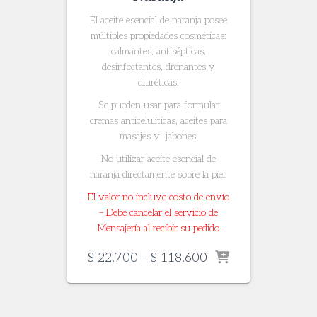
El aceite esencial de naranja posee
múltiples propiedades cosméticas:
calmantes, antisépticas,
desinfectantes, drenantes y
diuréticas.
Se pueden usar para formular
cremas anticelulíticas, aceites para
masajes y jabones.
No utilizar aceite esencial de
naranja directamente sobre la piel.
El valor no incluye costo de envío
– Debe cancelar el servicio de
Mensajería al recibir su pedido
Price
$
22.700
–
$
118.600
range:
$ 22.700
through
$ 118.600