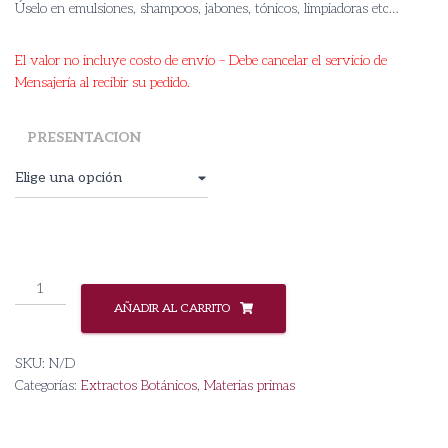
Úselo en emulsiones, shampoos, jabones, tónicos, limpiadoras etc…
El valor no incluye costo de envío – Debe cancelar el servicio de
Mensajería al recibir su pedido.
PRESENTACION
Extracto
Hidroglicólico
AÑADIR AL CARRITO
de
Avena
SKU:
N/D
cantidad
Categorías:
Extractos Botánicos
,
Materias primas