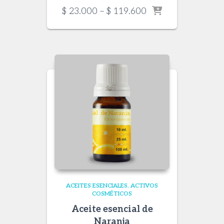
Price
$
23.000
–
$
119.600
range:
$ 23.000
through
$ 119.600
ACEITES ESENCIALES
ACTIVOS
COSMÉTICOS
Aceite esencial de
Naranja