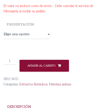
El valor no incluye costo de envío – Debe cancelar el servicio de
Mensajería al recibir su pedido.
PRESENTACIÓN
Extracto
Hidroglicólico
AÑADIR AL CARRITO
de
Caléndula
SKU:
N/D
cantidad
Categorías:
Extractos Botánicos
,
Materias primas
DESCRIPCIÓN