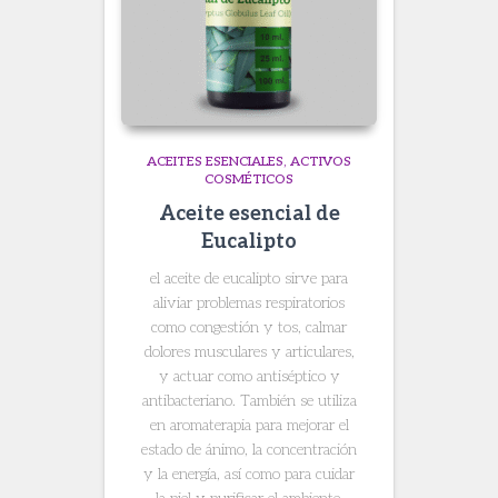
ACEITES ESENCIALES
ACTIVOS
COSMÉTICOS
Aceite esencial de
Eucalipto
el aceite de eucalipto sirve para
aliviar problemas respiratorios
como congestión y tos, calmar
dolores musculares y articulares,
y actuar como antiséptico y
antibacteriano. También se utiliza
en aromaterapia para mejorar el
estado de ánimo, la concentración
y la energía, así como para cuidar