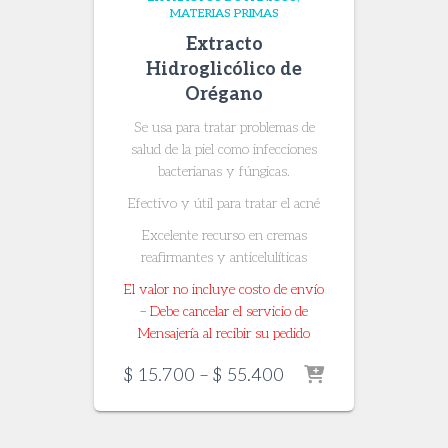
MATERIAS PRIMAS
Extracto
Hidroglicólico de
Orégano
Se usa para tratar problemas de
salud de la piel como infecciones
bacterianas y fúngicas.
Efectivo y útil para tratar el acné
Excelente recurso en cremas
reafirmantes y anticelulíticas
El valor no incluye costo de envío
– Debe cancelar el servicio de
Mensajería al recibir su pedido
Price
$
15.700
–
$
55.400
range:
$ 15.700
through