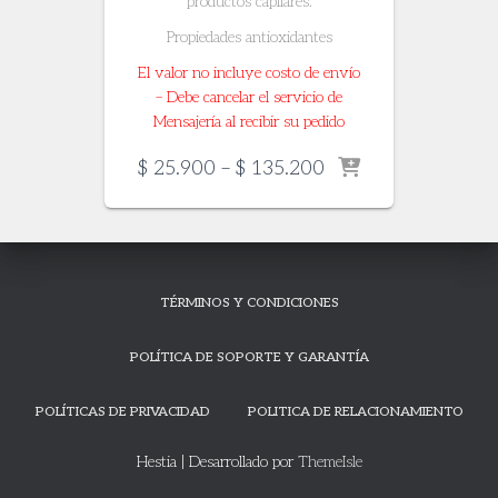
productos capilares.
Propiedades antioxidantes
El valor no incluye costo de envío
– Debe cancelar el servicio de
Mensajería al recibir su pedido
Price
$
25.900
–
$
135.200
range:
$ 25.900
through
$ 135.200
TÉRMINOS Y CONDICIONES
POLÍTICA DE SOPORTE Y GARANTÍA
POLÍTICAS DE PRIVACIDAD
POLITICA DE RELACIONAMIENTO
Hestia | Desarrollado por
ThemeIsle