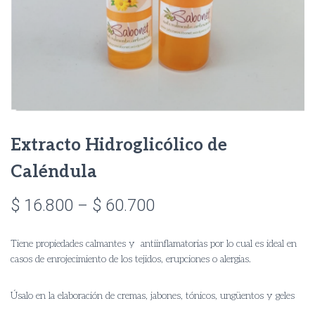
Extracto Hidroglicólico de
Caléndula
Price
$
16.800
–
$
60.700
range:
Tiene propiedades calmantes y antiinflamatorias por lo cual es ideal en
$ 16.800
casos de enrojecimiento de los tejidos, erupciones o alergias.
through
Úsalo en la elaboración de cremas, jabones, tónicos, ungüentos y geles
$ 60.700