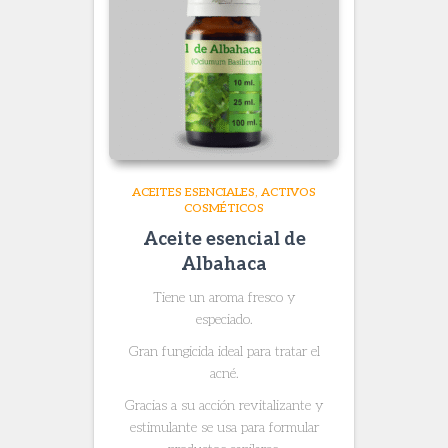
ACEITES ESENCIALES
ACTIVOS
COSMÉTICOS
Aceite esencial de
Albahaca
Tiene un aroma fresco y
especiado.
Gran fungicida ideal para tratar el
acné.
Gracias a su acción revitalizante y
estimulante se usa para formular