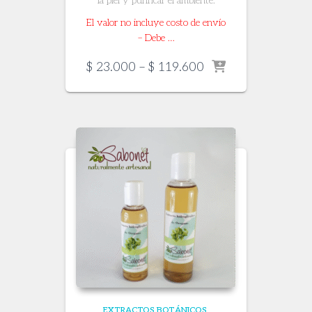
la piel y purificar el ambiente.
El valor no incluye costo de envío
– Debe …
Price
$
23.000
–
$
119.600
range:
$ 23.000
through
$ 119.600
EXTRACTOS BOTÁNICOS