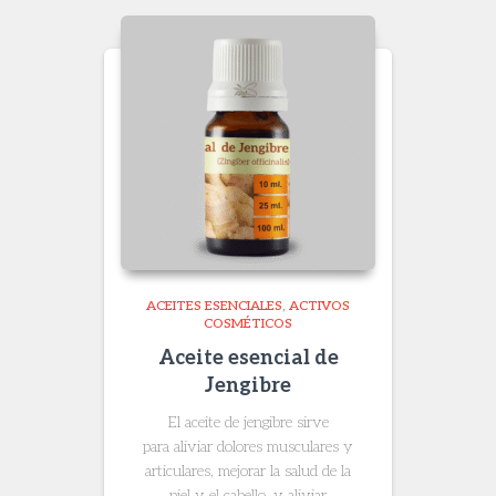
$ 55.400
ACEITES ESENCIALES
ACTIVOS
COSMÉTICOS
Aceite esencial de
Jengibre
El aceite de jengibre sirve
para aliviar dolores musculares y
articulares, mejorar la salud de la
piel y el cabello, y aliviar