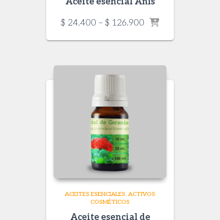
Aceite esencial Anís
Price
$
24.400
–
$
126.900
range:
$ 24.400
through
$ 126.900
ACEITES ESENCIALES
ACTIVOS
COSMÉTICOS
Aceite esencial de