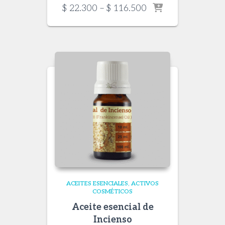
Price
$
22.300
–
$
116.500
range:
$ 22.300
through
$ 116.500
ACEITES ESENCIALES
ACTIVOS
COSMÉTICOS
Aceite esencial de
Incienso