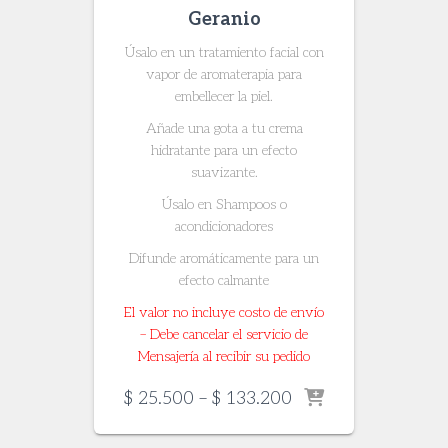
Geranio
Úsalo en un tratamiento facial con
vapor de aromaterapia para
embellecer la piel.
Añade una gota a tu crema
hidratante para un efecto
suavizante.
Úsalo en Shampoos o
acondicionadores
Difunde aromáticamente para un
efecto calmante
El valor no incluye costo de envío
– Debe cancelar el servicio de
Mensajería al recibir su pedido
Price
$
25.500
–
$
133.200
range:
$ 25.500