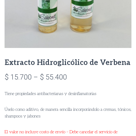
Extracto Hidroglicólico de Verbena
Price
$
15.700
–
$
55.400
range:
Tiene propiedades antibacterianas y desinflamatorias
$ 15.700
through
Úselo como aditivo, de manera sencilla incorporándolo a cremas, tónicos,
shampoos y jabones
$ 55.400
El valor no incluye costo de envío – Debe cancelar el servicio de