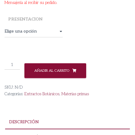
Mensajería al recibir su pedido.
PRESENTACION
Extracto
Hidroglicólico
AÑADIR AL CARRITO
de
Verbena
SKU:
N/D
cantidad
Categorías:
Extractos Botánicos
,
Materias primas
DESCRIPCIÓN