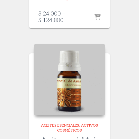
– …
$
24.000
–
Price
$
124.800
range:
$ 24.000
through
$ 124.800
ACEITES ESENCIALES
ACTIVOS
COSMÉTICOS