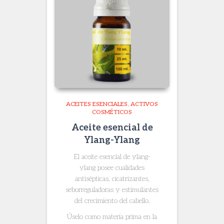
ACEITES ESENCIALES
ACTIVOS
COSMÉTICOS
Aceite esencial de
Ylang-Ylang
El aceite esencial de ylang-
ylang
posee cualidades
antisépticas, cicatrizantes,
seborreguladoras y estimulantes
del crecimiento del cabello.
Úselo como materia prima en la