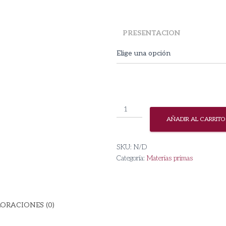
r
$
PRESENTACION
t
$
Hidrólato
de
AÑADIR AL CARRITO
Hamamelis
cantidad
SKU:
N/D
Categoría:
Materias primas
ORACIONES (0)