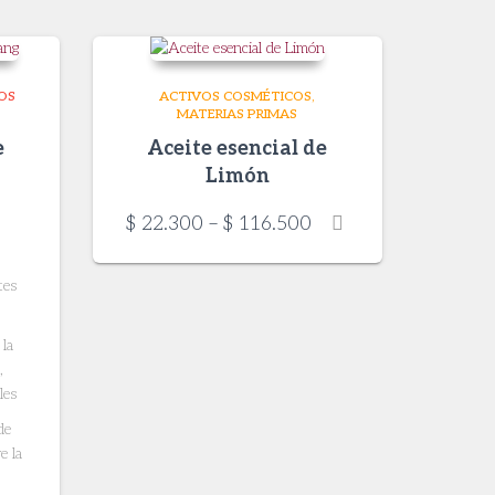
OS
ACTIVOS COSMÉTICOS
MATERIAS PRIMAS
e
Aceite esencial de
Limón
Price
$
22.300
–
$
116.500
range:
$ 22.300
tes
through
$ 116.500
 la
,
les
de
e la