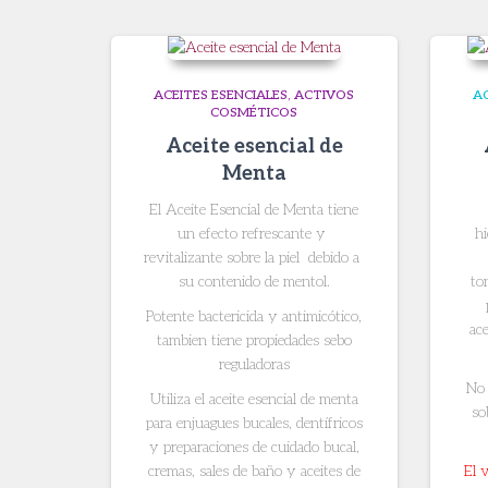
ACEITES ESENCIALES
ACTIVOS
AC
COSMÉTICOS
Aceite esencial de
Menta
El Aceite Esencial de Menta tiene
un efecto refrescante y
hi
revitalizante sobre la piel debido a
su contenido de mentol.
to
Potente bactericida y antimicótico,
ace
tambien tiene propiedades sebo
reguladoras
No 
Utiliza el aceite esencial de menta
so
para enjuagues bucales, dentífricos
y preparaciones de cuidado bucal,
cremas, sales de baño y aceites de
El 