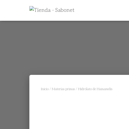
Inicio
/
Materias primas
/ Hidrólato de Hamamelis