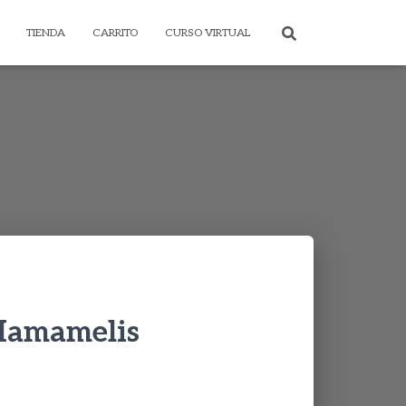
TIENDA
CARRITO
CURSO VIRTUAL
 Hamamelis
rice