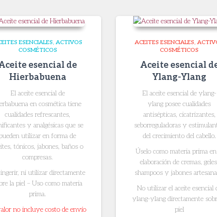
EITES ESENCIALES
ACTIVOS
ACEITES ESENCIALES
ACTIV
COSMÉTICOS
COSMÉTICOS
Aceite esencial de
Aceite esencial d
Hierbabuena
Ylang-Ylang
El aceite esencial de
El aceite esencial de ylang-
erbabuena en cosmética tiene
ylang
posee cualidades
cualidades refrescantes,
antisépticas, cicatrizantes,
nificantes y analgésicas que se
seborreguladoras y estimulan
pueden utilizar en forma de
del crecimiento del cabello.
ites, tónicos, jabones, baños o
Úselo como materia prima en
compresas.
elaboración de cremas, geles
ingerir, ni utilizar directamente
shampoos y jabones artesana
bre la piel – Uso como materia
No utilizar el aceite esencial 
prima.
ylang-ylang directamente sobr
valor no incluye costo de envío
piel