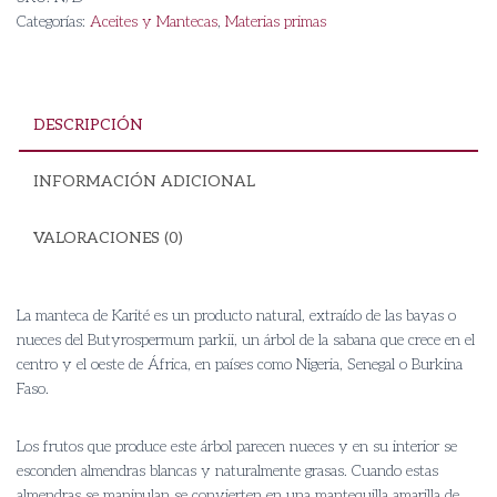
cantidad
Categorías:
Aceites y Mantecas
,
Materias primas
DESCRIPCIÓN
INFORMACIÓN ADICIONAL
VALORACIONES (0)
La manteca de Karité es un producto natural, extraído de las bayas o
nueces del Butyrospermum parkii, un árbol de la sabana que crece en el
centro y el oeste de África, en países como Nigeria, Senegal o Burkina
Faso.
Los frutos que produce este árbol parecen nueces y en su interior se
esconden almendras blancas y naturalmente grasas. Cuando estas
almendras se manipulan se convierten en una mantequilla amarilla de