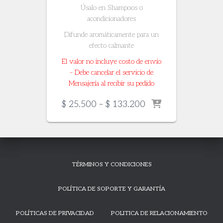
Úsalo en Shampoos o
acondicionadores
Difunde aromáticamente para un
efecto calmante
El valor no incluye costo de envío
– Debe cancelar el servicio de
Mensajería al recibir su pedido
Price
$
25.500
–
$
133.200
range:
$ 25.500
through
$ 133.200
TÉRMINOS Y CONDICIONES
POLÍTICA DE SOPORTE Y GARANTÍA
POLÍTICAS DE PRIVACIDAD
POLITICA DE RELACIONAMIENTO