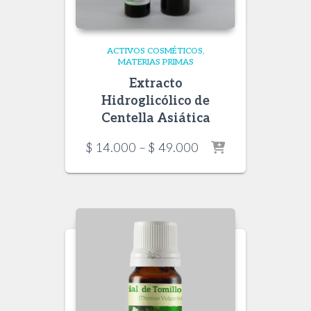
ACTIVOS COSMÉTICOS
MATERIAS PRIMAS
Extracto
Hidroglicólico de
Centella Asiática
Price
$
14.000
–
$
49.000
range:
$ 14.000
through
$ 49.000