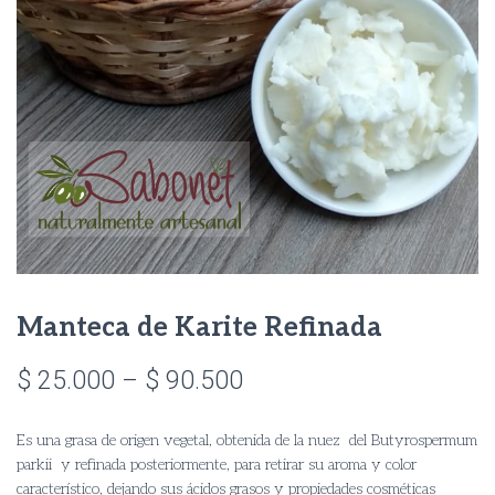
Manteca de Karite Refinada
Price
$
25.000
–
$
90.500
range:
Es una grasa de origen vegetal, obtenida de la nuez del Butyrospermum
$ 25.000
parkii y refinada posteriormente, para retirar su aroma y color
característico, dejando sus ácidos grasos y propiedades cosméticas