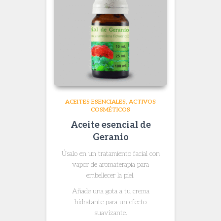
ACEITES ESENCIALES
ACTIVOS
COSMÉTICOS
Aceite esencial de
Geranio
Úsalo en un tratamiento facial con
vapor de aromaterapia para
embellecer la piel.
Añade una gota a tu crema
hidratante para un efecto
suavizante.