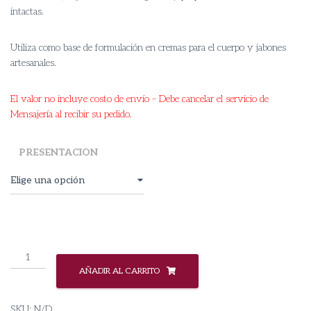
through
intactas.
$ 90.500
Utiliza como base de formulación en cremas para el cuerpo y jabones
artesanales.
El valor no incluye costo de envío – Debe cancelar el servicio de
Mensajería al recibir su pedido.
PRESENTACION
Manteca
de
AÑADIR AL CARRITO
Karite
Refinada
SKU:
N/D