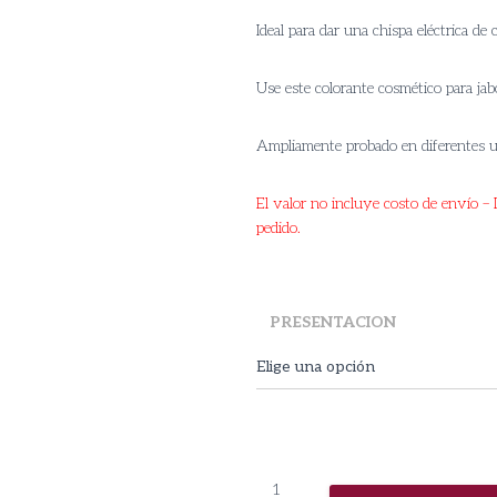
r
Ideal para dar una chispa eléctrica de
$
t
Use este colorante cosmético para jab
$
Ampliamente probado en diferentes 
El valor no incluye costo de envío – D
pedido.
PRESENTACION
Pigmento