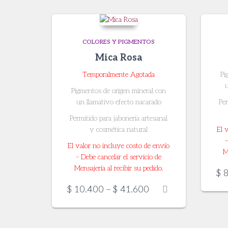
COLORES Y PIGMENTOS
Mica Rosa
Temporalmente Agotada
Pi
Pigmentos de origen mineral con
un llamativo efecto nacarado
Per
Permitido para jabonería artesanal
y cosmética natural
El 
–
El valor no incluye costo de envío
M
– D
ebe cancelar el servicio de
Mensajería al recibir su pedido.
$
8
Price
$
10.400
–
$
41.600
range:
$ 10.400
through