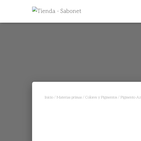
Inicio
/
Materias primas
/
Colores y Pigmentos
/ Pigmento Az