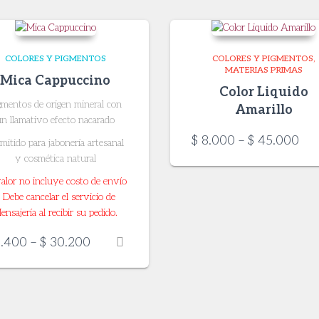
COLORES Y PIGMENTOS
COLORES Y PIGMENTOS
MATERIAS PRIMAS
Mica Cappuccino
Color Liquido
gmentos de origen mineral con
Amarillo
un llamativo efecto nacarado
Pri
$
8.000
–
$
45.000
mitido para jabonería artesanal
ran
y cosmética natural
$ 8
valor no incluye costo de envío
thr
 Debe cancelar el servicio de
$ 4
ensajería al recibir su pedido.
Price
.400
–
$
30.200
range:
$ 8.400
through
$ 30.200