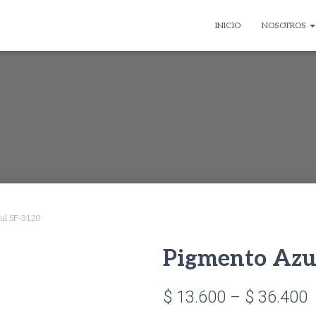
INICIO
NOSOTROS
ul SF-3120
Pigmento Azu
P
$
13.600
–
$
36.400