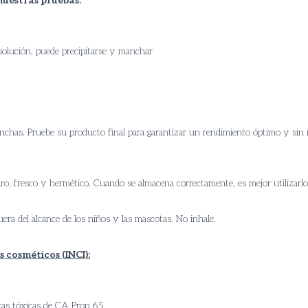
nuestras pruebas:
solución, puede precipitarse y manchar
has. Pruebe su producto final para garantizar un rendimiento óptimo y sin man
, fresco y hermético. Cuando se almacena correctamente, es mejor utilizarlo
ra del alcance de los niños y las mascotas. No inhale.
 cosméticos (INCI):
icas tóxicas de CA Prop 65