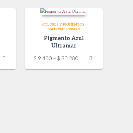
COLORES Y PIGMENTOS
MATERIAS PRIMAS
Pigmento Azul
Ultramar
ce
Price
$
9.400
–
$
30.200
ge:
range:
.000
$ 9.400
ough
through
5.000
$ 30.200