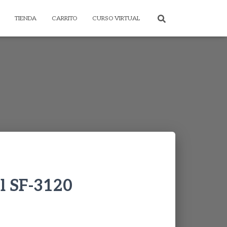
TIENDA
CARRITO
CURSO VIRTUAL
l SF-3120
rice