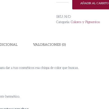
Azul
AÑADIR AL CARRITO
SF-
3120
SKU:
N/D
cantidad
Categoría:
Colores y Pigmentos
DICIONAL
VALORACIONES (0)
ara dar a tus cosméticos esa chispa de color que buscas.
nte hermético.