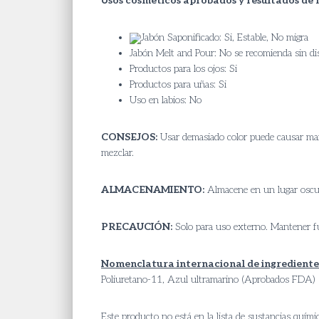
Usos cosméticos aprobados y resultados de 
Jabón Saponificado: Si, Estable, No migra
Jabón Melt and Pour: No se recomienda sin di
Productos para los ojos: Si
Productos para uñas: Si
Uso en labios: No
CONSEJOS:
Usar demasiado color puede causar manc
mezclar.
ALMACENAMIENTO:
Almacene en un lugar oscuro
PRECAUCIÓN:
Solo para uso externo. Mantener fue
Nomenclatura internacional de ingredientes
Poliuretano-11, Azul ultramarino (Aprobados FDA)
Este producto no está en la lista de sustancias quím