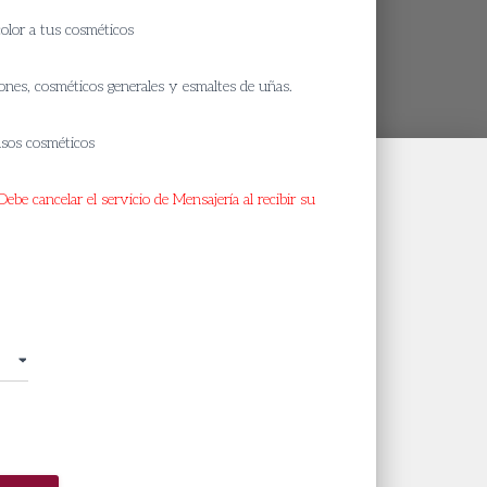
ange:
 color a tus cosméticos
 13.600
hrough
ones, cosméticos generales y esmaltes de uñas.
 36.400
usos cosméticos
ebe cancelar el servicio de Mensajería al recibir su