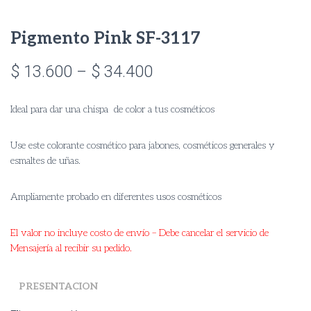
Pigmento Pink SF-3117
Price
$
13.600
–
$
34.400
range:
Ideal para dar una chispa de color a tus cosméticos
$ 13.600
through
Use este colorante cosmético para jabones, cosméticos generales y
esmaltes de uñas.
$ 34.400
Ampliamente probado en diferentes usos cosméticos
El valor no incluye costo de envío – Debe cancelar el servicio de
Mensajería al recibir su pedido.
PRESENTACION