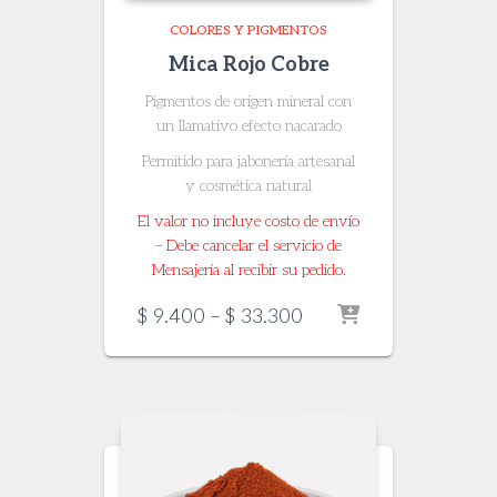
COLORES Y PIGMENTOS
Mica Rojo Cobre
Pigmentos de origen mineral con
un llamativo efecto nacarado
Permitido para jabonería artesanal
y cosmética natural
El valor no incluye costo de envío
– Debe cancelar el servicio de
Mensajería al recibir su pedido.
Price
$
9.400
–
$
33.300
range:
$ 9.400
through
$ 33.300