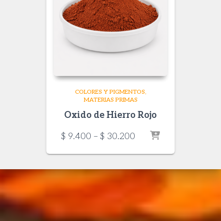
COLORES Y PIGMENTOS
MATERIAS PRIMAS
Oxido de Hierro Rojo
Price
$
9.400
–
$
30.200
range:
$ 9.400
through
$ 30.200