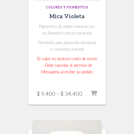
COLORES Y PIGMENTOS
Mica Violeta
Pigmentos de origen mineral con
un llamativo efecto nacarado
Permitido para jabonería artesanal
y cosmética natural
El valor no incluye costo de envío
– Debe cancelar el servicio de
Mensajería al recibir su pedido
Price
$
9.400
–
$
34.400
range:
$ 9.400
through
$ 34.400