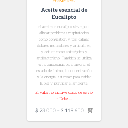
COSMÉTICOS
Aceite esencial de
Eucalipto
el aceite de eucalipto sirve para
aliviar problemas respiratorios
como congestión y tos, calmar
dolores musculares y articulares,
y actuar como antiséptico y
antibacteriano. También se utiliza
en aromaterapia para mejorar el
estado de ánimo, la concentración
y la energía, así como para cuidar
la piel y purificar el ambiente.
El valor no incluye costo de envío
– Debe …
Price
$
23.000
–
$
119.600
range:
$ 23.000