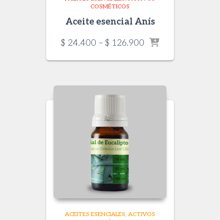
COSMÉTICOS
Aceite esencial Anís
Price
$
24.400
–
$
126.900
range:
$ 24.400
through
$ 126.900
ACEITES ESENCIALES
ACTIVOS