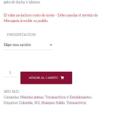
geles de ducha y jabones.
El valor no incluye costo de envío – Debe cancelar el servicio de
Mensajería al recibir su pedido.
PRESENTACION
SCI-
Sodium
AÑADIR AL CARRITO
Cocoyl
Isethionate
SKU:
N/D
cantidad
Categorías:
Materias primas
,
Tensioactivos y Emulsionantes
Etiquetas:
Colombia
,
SCI
,
Shampoo Solido
,
Tensoactivos