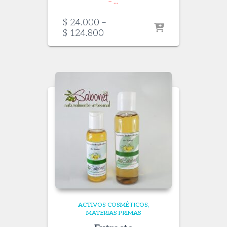
– …
$
24.000
–
Price
$
124.800
range:
$ 24.000
through
$ 124.800
ACTIVOS COSMÉTICOS
MATERIAS PRIMAS