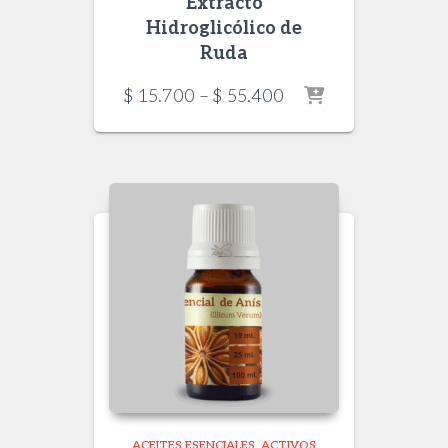
Extracto
Hidroglicólico de
Ruda
Price
$
15.700
–
$
55.400
range:
$ 15.700
through
$ 55.400
ACEITES ESENCIALES
ACTIVOS