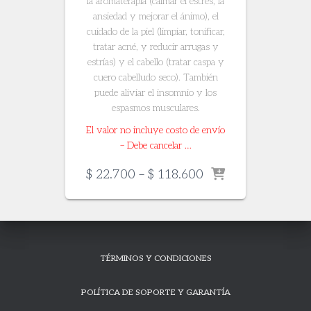
la aromaterapia (calmar el estrés, la
ansiedad y mejorar el ánimo), el
cuidado de la piel (limpiar, tonificar,
tratar acné, y reducir arrugas y
estrías) y el cabello (tratar caspa y
cuero cabelludo seco). También
puede aliviar el insomnio y los
espasmos musculares.
El valor no incluye costo de envío
– Debe cancelar …
Price
$
22.700
–
$
118.600
range:
$ 22.700
through
$ 118.600
TÉRMINOS Y CONDICIONES
POLÍTICA DE SOPORTE Y GARANTÍA