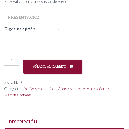
Este valor no incluye gastos de envío
PRESENTACION
Tintura
de
AÑADIR AL CARRITO
Romero
cantidad
SKU:
N/D
Categorías:
Activos cosméticos
,
Conservantes y Antioxidantes
,
Materias primas
DESCRIPCIÓN