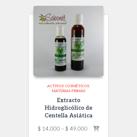
$ 129.000
ACTIVOS COSMÉTICOS
MATERIAS PRIMAS
Extracto
Hidroglicólico de
Centella Asiática
Price
$
14.000
–
$
49.000
range: