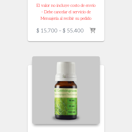
El valor no incluye costo de envío
– Debe cancelar el servicio de
Mensajería al recibir su pedido
Price
$
15.700
–
$
55.400
range:
$ 15.700
through
$ 55.400