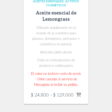
ACEITES ESENCIALES
ACTIVOS
COSMÉTICOS
Aceite esencial de
Lemongrass
Utilizado ampliamente en el
mundo de la cosmética para
jabones, detergentes, perfumes y
cosméticos en general.
Ideal para pieles grasas
Úselo en formulaciones de
productos reafirmantes
El valor no incluye costo de envío
– Debe cancelar el servicio de
Mensajería al recibir su pedido.
Price
$
24.800
–
$
129.000
range:
$ 24.800
through