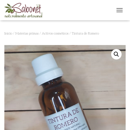
CAMB
Inicio
/
Materias primas
/
Activos cosméticos
/ Tintura de Romero