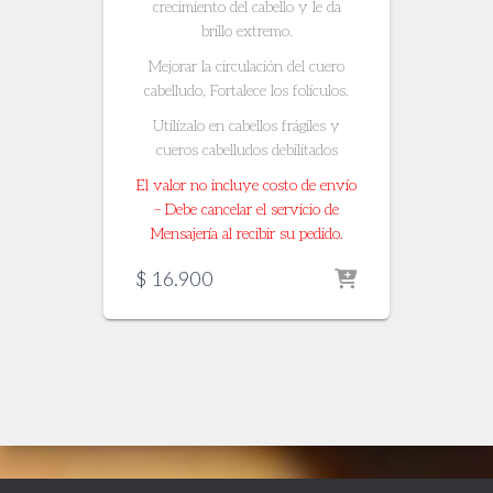
crecimiento del cabello y le da
brillo extremo.
Mejorar la circulación del cuero
cabelludo, Fortalece los folículos.
Utilízalo en cabellos frágiles y
cueros cabelludos debilitados
El valor no incluye costo de envío
– Debe cancelar el servicio de
Mensajería al recibir su pedido.
$
16.900