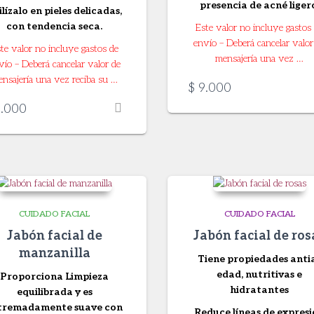
presencia de acné liger
ilízalo en pieles delicadas,
con tendencia seca.
Este valor no incluye gastos
envío – Deberá cancelar valor
te valor no incluye gastos de
mensajería una vez …
vío – Deberá cancelar valor de
nsajería una vez reciba su …
$
9.000
.000
CUIDADO FACIAL
CUIDADO FACIAL
Jabón facial de
Jabón facial de ros
manzanilla
Tiene propiedades anti
edad, nutritivas e
Proporciona Limpieza
hidratantes
equilibrada y es
tremadamente suave con
Reduce líneas de expres