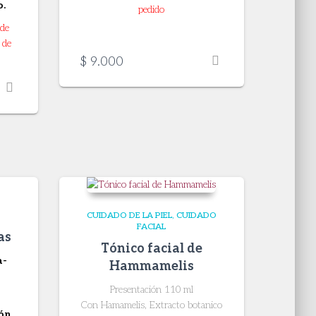
o.
pedido
 de
 de
$
9.000
CUIDADO DE LA PIEL
CUIDADO
FACIAL
as
Tónico facial de
a-
Hammamelis
Presentación 110 ml
Con Hamamelis, Extracto botanico
ión