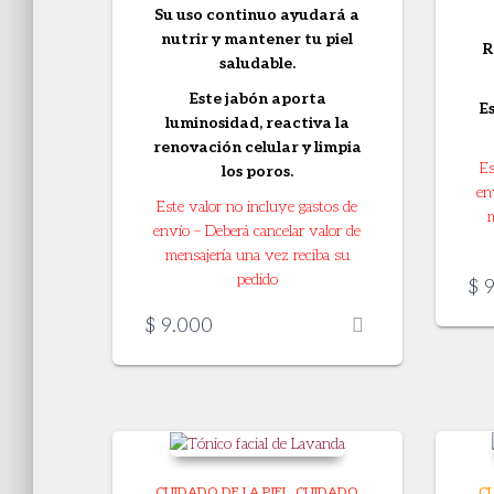
Su uso continuo ayudará a
nutrir y mantener tu piel
R
saludable.
Este jabón aporta
Es
luminosidad, reactiva la
renovación celular y limpia
Es
los poros.
en
Este valor no incluye gastos de
envío – Deberá cancelar valor de
mensajería una vez reciba su
pedido
$
9
$
9.000
CUIDADO DE LA PIEL
CUIDADO
CU