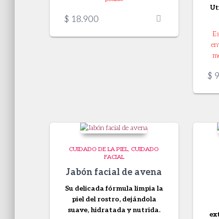
Ut
$
18.900
Es
en
me
$
9
CUIDADO DE LA PIEL
CUIDADO
FACIAL
Jabón facial de avena
Su delicada fórmula limpia la
piel del rostro, dejándola
suave, hidratada y nutrida.
ex