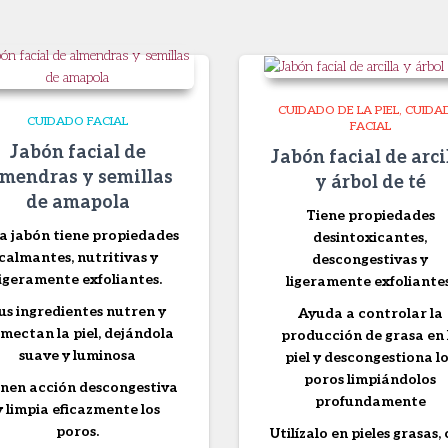
CUIDADO DE LA PIEL
CUIDA
CUIDADO FACIAL
FACIAL
Jabón facial de
Jabón facial de arci
lmendras y semillas
y árbol de té
de amapola
Tiene propiedades
a jabón tiene propiedades
desintoxicantes,
calmantes, nutritivas y
descongestivas y
ligeramente exfoliantes.
ligeramente exfoliantes
us ingredientes nutren y
Ayuda a controlar la
mectan la piel, dejándola
producción de grasa en 
suave y luminosa
piel y descongestiona l
poros limpiándolos
nen acción descongestiva
profundamente
y limpia eficazmente los
poros.
Utilízalo en pieles grasas,