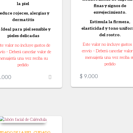
la piel
finas y signos de
envejecimiento.
educe rojeces, alergias y
dermatitis
Estimula la firmeza,
elasticidad y tono unifo
 Ideal para piel sensible y
del rostro.
pieles delicadas
Este valor no incluye gastos
te valor no incluye gastos de
envío – Deberá cancelar valor
vío – Deberá cancelar valor de
mensajería una vez reciba s
mensajería una vez reciba su
pedido
pedido
$
9.000
.000
IDADO DE LA PIEL
CUIDADO