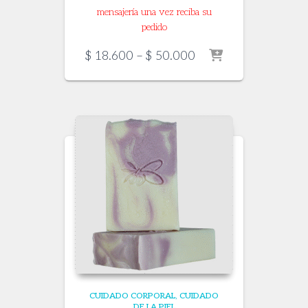
mensajería una vez reciba su
pedido
Price
$
18.600
–
$
50.000
range:
$ 18.600
through
$ 50.000
CUIDADO CORPORAL
CUIDADO
DE LA PIEL