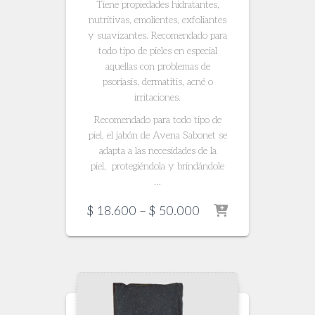
Tiene propiedades hidratantes,
nutritivas, emolientes, exfoliantes
y suavizantes. Recomendado para
todo tipo de pieles en especial
aquellas con problemas de
psoriasis, dermatitis, acné o
irritaciones.
Recomendado para todo tipo de
piel, el jabón de Avena Sabonet se
adapta a las necesidades de la
piel, protegiéndola y brindándole
…
Price
$
18.600
–
$
50.000
range:
$ 18.600
through
$ 50.000