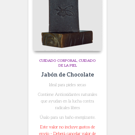
CUIDADO CORPORAL
CUIDADO
DE LA PIEL
Jabón de Chocolate
Ideal para pieles secas
Contiene Antioxidantes naturales
que ayudan en la lucha contra
radicales libres
Úsalo para un baño energizante.
Este valor no incluye gastos de
envío – Deberá cancelar valor de