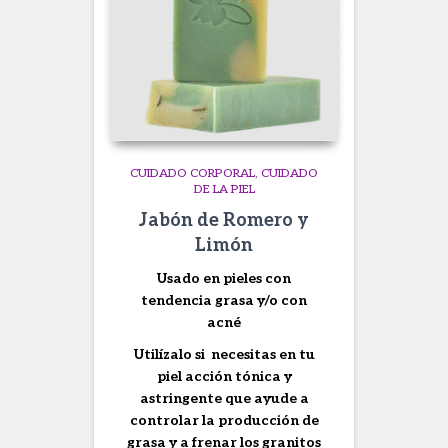
CUIDADO CORPORAL
CUIDADO
DE LA PIEL
Jabón de Romero y
Limón
Usado en pieles con
tendencia grasa y/o con
acné
Utilízalo si necesitas en tu
piel acción tónica y
astringente que ayude a
controlar la producción de
grasa y a frenar los granitos