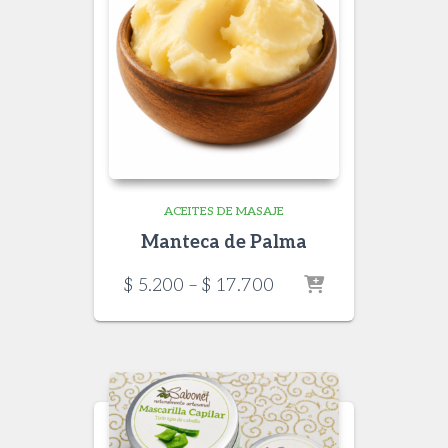
ACEITES DE MASAJE
Manteca de Palma
Price
$
5.200
–
$
17.700
range:
$ 5.200
through
$ 17.700