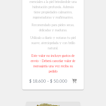
esenciales a la piel brindándole una
hidratación profunda. Además
tiene propiedades calmantes,
regeneradoras y reafirmantes.
Recomendado para pieles secas,
delicadas y maduras.
Utilízalo a diario y notaras tu piel
suave, aterciopelada y con brillo
natural.
Este valor no incluye gastos de
envío – Deberá cancelar valor de
mensajería una vez reciba su
pedido
Price
$
18.600
–
$
50.000
range:
$ 18.600
through
$ 50.000