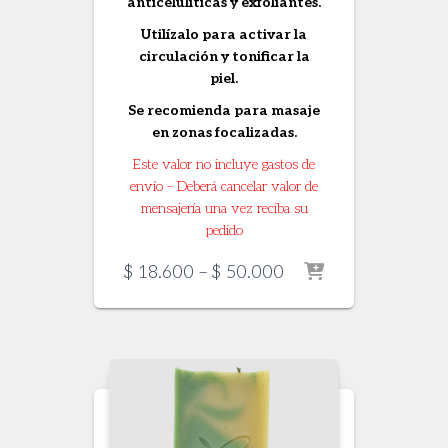
anticelulíticas y exfoliantes.
Utilízalo para activar la
circulación y tonificar la
piel.
Se recomienda para masaje
en zonas focalizadas.
Este valor no incluye gastos de
envío – Deberá cancelar valor de
mensajería una vez reciba su
pedido
Price
$
18.600
–
$
50.000
range:
$ 18.600
through
$ 50.000