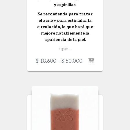
y espinillas.
Se recomienda para tratar
el acné y para estimular la
circulación, lo que hará que
mejore notablemente la
apariencia de la piel.
<span ...
Price
$
18.600
–
$
50.000
range:
$ 18.600
through
$ 50.000