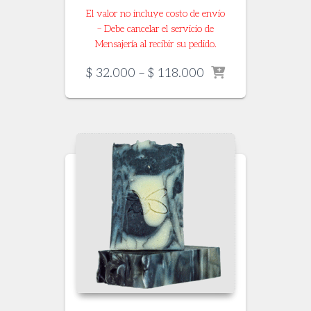
El valor no incluye costo de envío
– Debe cancelar el servicio de
Mensajería al recibir su pedido.
Price
$
32.000
–
$
118.000
range:
$ 32.000
through
$ 118.000