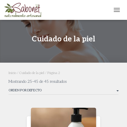
CAMB
Cuidado de la piel
Inicio
/
Cuidado de la piel
/ Página 2
Mostrando 25–45 de 45 resultados