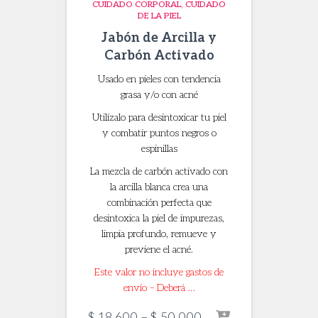
CUIDADO CORPORAL
CUIDADO
DE LA PIEL
Jabón de Arcilla y
Carbón Activado
Usado en pieles con tendencia
grasa y/o con acné
Utilízalo para desintoxicar tu piel
y combatir puntos negros o
espinillas
La mezcla de carbón activado con
la arcilla blanca crea una
combinación perfecta que
desintoxica la piel de impurezas,
limpia profundo, remueve y
previene el acné.
Este valor no incluye gastos de
envío – Deberá …
Price
$
18.600
–
$
50.000