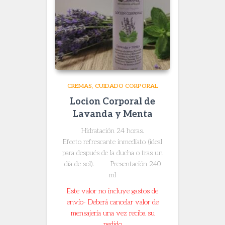
CREMAS
CUIDADO CORPORAL
Locion Corporal de
Lavanda y Menta
​Hidratación 24 horas.
​Efecto refrescante inmediato (ideal
para después de la ducha o tras un
día de sol). Presentación 240
ml
Este valor no incluye gastos de
envío- Deberá cancelar valor de
mensajería una vez reciba su
pedido