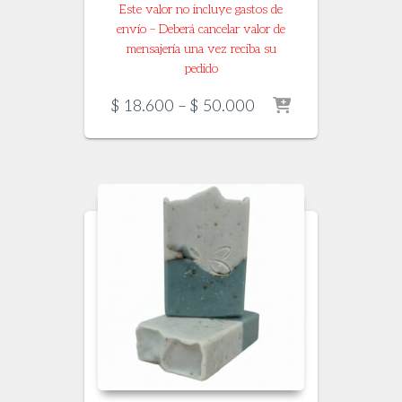
Este valor no incluye gastos de
envío – Deberá cancelar valor de
mensajería una vez reciba su
pedido
Price
$
18.600
–
$
50.000
range:
$ 18.600
through
$ 50.000