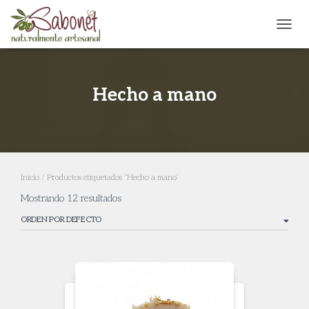
CAMB
Hecho a mano
Inicio
/ Productos etiquetados “Hecho a mano”
Mostrando 12 resultados