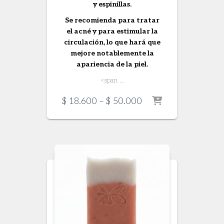
y espinillas.
Se recomienda para tratar
el acné y para estimular la
circulación, lo que hará que
mejore notablemente la
apariencia de la piel.
<span ...
Price
$
18.600
–
$
50.000
range:
$ 18.600
through
$ 50.000