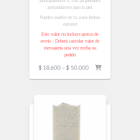
principalmente E, con propiedades
antioxidantes para la piel.
Puedes usarlos en tu zona íntima
exterior
Este valor no incluye gastos de
envío – Deberá cancelar valor de
mensajería una vez reciba su
pedido
Price
$
18.600
–
$
50.000
range:
$ 18.600
through
$ 50.000