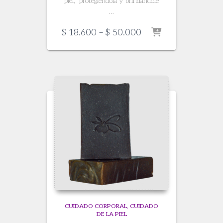
piel, protegiéndola y brindándole
…
Price
$
18.600
–
$
50.000
range:
$ 18.600
through
$ 50.000
CUIDADO CORPORAL
CUIDADO
DE LA PIEL