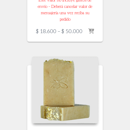
Este valor no incluye gastos de
envío – Deberá cancelar valor de
mensajería una vez reciba su
pedido
Price
$
18.600
–
$
50.000
range:
$ 18.600
through
$ 50.000