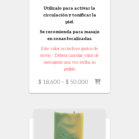
Utilízalo para activar la
circulación y tonificar la
piel.
Se recomienda para masaje
en zonas focalizadas.
Este valor no incluye gastos de
envío – Deberá cancelar valor de
mensajería una vez reciba su
pedido
Price
$
18.600
–
$
50.000
range:
$ 18.600
through
$ 50.000