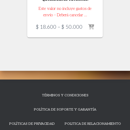
Este valor no incluye gastos de
envío – Deberá cancelar …
Price
$
18.600
–
$
50.000
range:
$ 18.600
through
$ 50.000
TÉRMINOS Y CONDICIONES
POLÍTICA DE SOPORTE Y GARANTÍA
POLÍTICAS DE PRIVACIDAD
POLITICA DE RELACIONAMIENTO