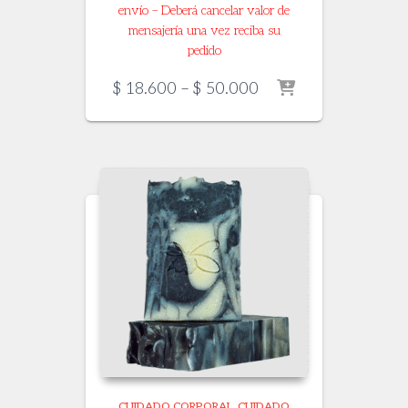
envío – Deberá cancelar valor de
mensajería una vez reciba su
pedido
Price
$
18.600
–
$
50.000
range:
$ 18.600
through
$ 50.000
CUIDADO CORPORAL
CUIDADO