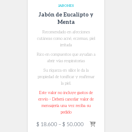
JABONES
Jabón de Eucalipto y
Menta
Recomendado en afecciones
cutáneas como acné, eczemas, piel
irritada
Rico en compuestos que ayudan a
abrir vías respiratorias
Su riqueza en sílice le da la
propiedad de tonificar y reafirmar
la piel.
Este valor no incluye gastos de
envío – Deberá cancelar valor de
mensajería una vez reciba su
pedido
Price
$
18.600
–
$
50.000
range: