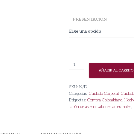
PRESENTACIÓN
Jabón
de
AÑADIR AL CARRITO
Avena
cantidad
SKU:
N/D
Categorías:
Cuidado Corporal
,
Cuidado
Etiquetas:
Compra Colombiano
,
Hech
Jabón de avena
,
Jabones artesanales
,