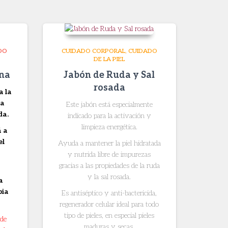
DO
CUIDADO CORPORAL
CUIDADO
DE LA PIEL
ena
Jabón de Ruda y Sal
rosada
a la
la
Este jabón está especialmente
da.
indicado para la activación y
limpieza energética.
á a
el
Ayuda a mantener la piel hidratada
y nutrida libre de impurezas
gracias a las propiedades de la ruda
y la sal rosada.
a
pia
Es antiséptico y anti-bactericida,
regenerador celular ideal para todo
tipo de pieles, en especial pieles
 de
maduras y secas.