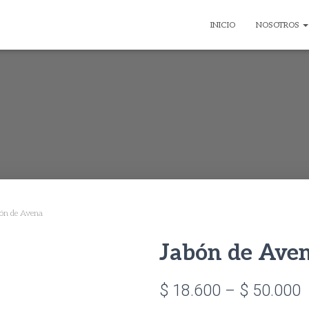
INICIO
NOSOTROS
ón de Avena
Jabón de Ave
P
$
18.600
–
$
50.000