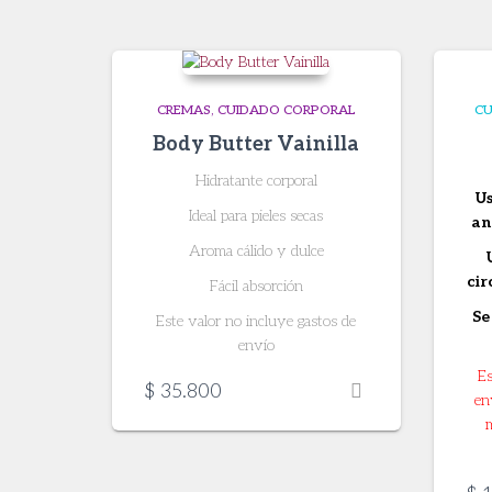
CREMAS
CUIDADO CORPORAL
CU
Body Butter Vainilla
Hidratante corporal
U
Ideal para pieles secas
an
Aroma cálido y dulce
cir
Fácil absorción
Se
Este valor no incluye gastos de
envío
Es
$
35.800
en