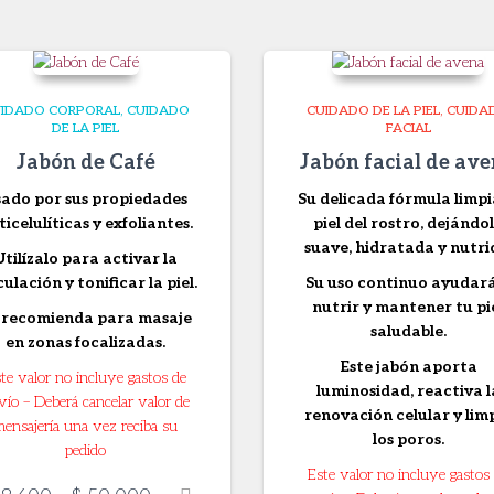
IDADO CORPORAL
CUIDADO
CUIDADO DE LA PIEL
CUIDA
DE LA PIEL
FACIAL
Jabón de Café
Jabón facial de av
sado por sus propiedades
Su delicada fórmula limpi
ticelulíticas y exfoliantes.
piel del rostro, dejándo
suave, hidratada y nutri
Utilízalo para activar la
culación y tonificar la piel.
Su uso continuo ayudar
nutrir y mantener tu pi
 recomienda para masaje
saludable.
en zonas focalizadas.
Este jabón aporta
te valor no incluye gastos de
luminosidad, reactiva l
vío – Deberá cancelar valor de
renovación celular y lim
mensajería una vez reciba su
los poros.
pedido
Este valor no incluye gastos