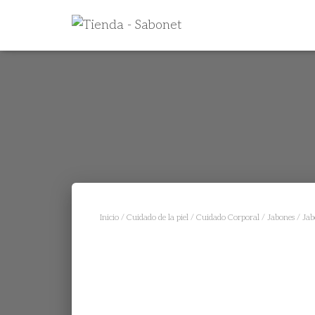
Inicio
/
Cuidado de la piel
/
Cuidado Corporal
/
Jabones
/ Jab