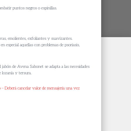
ange:
combatir puntos negros o espinillas.
 18.600
hrough
 50.000
ivas, emolientes, exfoliantes y suavizantes.
en especial aquellas con problemas de psoriasis,
el jabón de Avena Sabonet se adapta a las necesidades
e lozanía y tersura.
o – Deberá cancelar valor de mensajería una vez