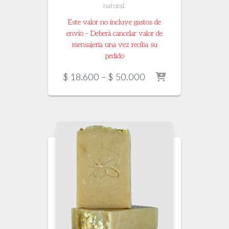
natural.
Este valor no incluye gastos de
envío – Deberá cancelar valor de
mensajería una vez reciba su
pedido
Price
$
18.600
–
$
50.000
range:
$ 18.600
through
$ 50.000