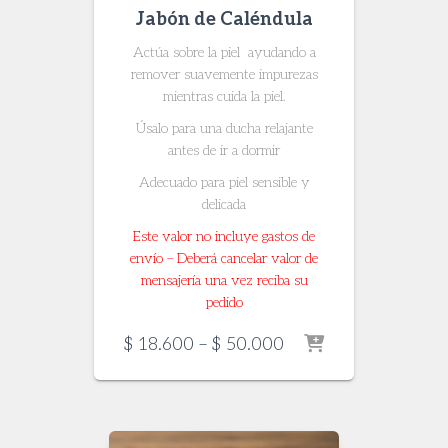
Jabón de Caléndula
Actúa sobre la piel ayudando a
remover suavemente impurezas
mientras cuida la piel.
Úsalo para una ducha relajante
antes de ir a dormir
Adecuado para piel sensible y
delicada
Este valor no incluye gastos de
envío – Deberá cancelar valor de
mensajería una vez reciba su
pedido
Price
$
18.600
–
$
50.000
range:
$ 18.600
through
$ 50.000