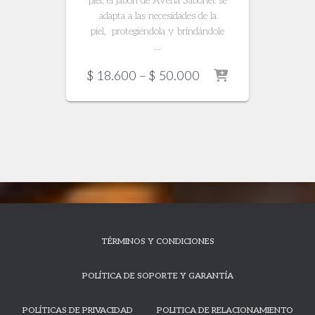
piel, el jabón de Avena Sabonet se
adapta a las necesidades de la
piel, protegiéndola y brindándole
…
Price
$
18.600
–
$
50.000
range:
$ 18.600
through
$ 50.000
TÉRMINOS Y CONDICIONES
POLÍTICA DE SOPORTE Y GARANTÍA
POLÍTICAS DE PRIVACIDAD
POLITICA DE RELACIONAMIENTO