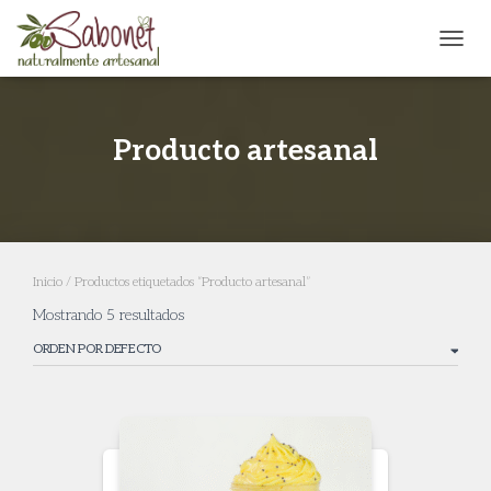
CAMB
Producto artesanal
Inicio
/ Productos etiquetados “Producto artesanal”
Mostrando 5 resultados