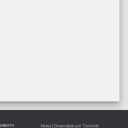
AMIENTO
Hestia | Desarrollado por
ThemeIsle