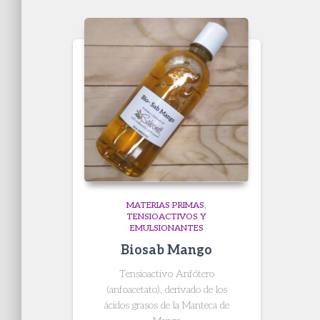
MATERIAS PRIMAS
TENSIOACTIVOS Y
EMULSIONANTES
Biosab Mango
Tensioactivo Anfótero
(anfoacetato), derivado de los
ácidos grasos de la Manteca de