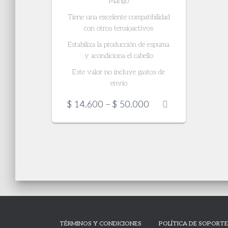
Mango
Tiene una excelente compatibilidad
con otros tensioactivos
Estabiliza la producción de espuma
y acondiciona el cabello
Este valor no incluye gastos de
envío
Price
$
14.600
–
$
50.000
range:
$ 14.600
through
$ 50.000
TÉRMINOS Y CONDICIONES
POLÍTICA DE SOPORT