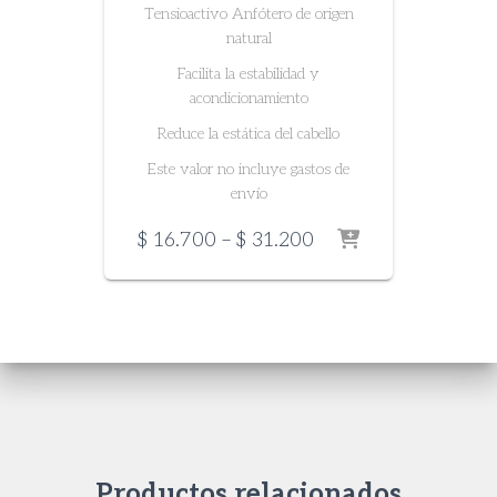
Tensioactivo Anfótero de origen
natural
Facilita la estabilidad y
acondicionamiento
Reduce la estática del cabello
Este valor no incluye gastos de
envío
Price
$
16.700
–
$
31.200
range:
$ 16.700
through
$ 31.200
Productos relacionados