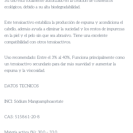
Su uso está totalmente autorizado en la creación de cosméticos
ecológicos, debido a su alta biodegradabilidad.
Este tensioactivo estabiliza la producción de espuma y acondiciona el
cabello, además ayuda a eliminar la suciedad y los restos de impurezas
en la piel y el pelo sin que sea abrasivo.
Tiene una excelente
compatibilidad con otros tensioactivos.
Uso recomendado: Entre el 3% al 40%, Funciona principalmente como
un tensioactivo secundario para dar más suavidad y aumentar la
espuma y la viscosidad.
DATOS TECNICOS
INCI: Sódium Mangoamphoacetate
CAS: 515861-20-8
Materia activa (%): 30,0 – 33,0.