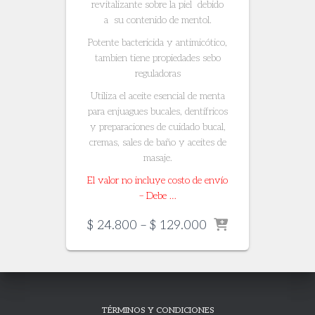
revitalizante sobre la piel debido
a su contenido de mentol.
Potente bactericida y antimicótico,
tambien tiene propiedades sebo
reguladoras
Utiliza el aceite esencial de menta
para enjuagues bucales, dentífricos
y preparaciones de cuidado bucal,
cremas, sales de baño y aceites de
masaje.
El valor no incluye costo de envío
– Debe …
Price
$
24.800
–
$
129.000
range:
$ 24.800
through
$ 129.000
TÉRMINOS Y CONDICIONES