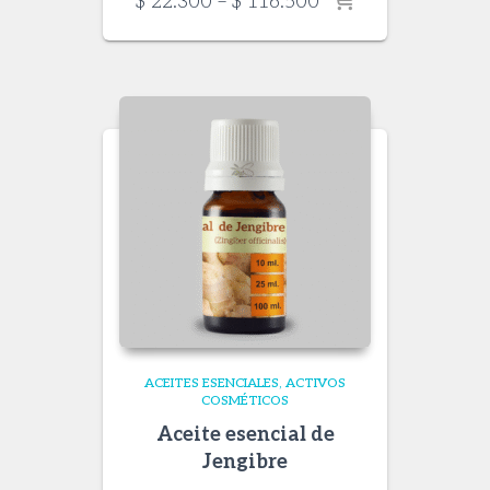
Price
$
22.300
–
$
116.500
range:
$ 22.300
through
$ 116.500
ACEITES ESENCIALES
ACTIVOS
COSMÉTICOS
Aceite esencial de
Jengibre