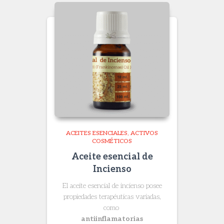
$ 133.200
ACEITES ESENCIALES
ACTIVOS
COSMÉTICOS
Aceite esencial de
Incienso
El aceite esencial de incienso posee
propiedades terapéuticas variadas,
como
antiinflamatorias