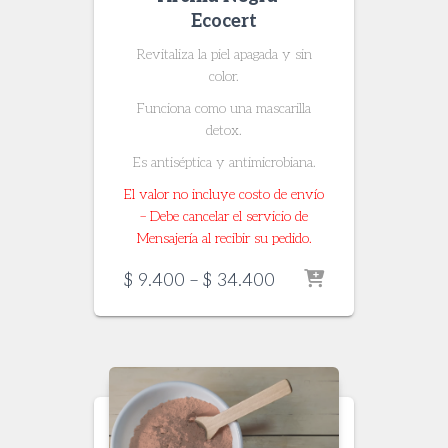
Ecocert
Revitaliza la piel apagada y sin
color.
Funciona como una mascarilla
detox.
Es antiséptica y antimicrobiana.
El valor no incluye costo de envío
– Debe cancelar el servicio de
Mensajería al recibir su pedido.
Price
$
9.400
–
$
34.400
range:
$ 9.400
through
$ 34.400