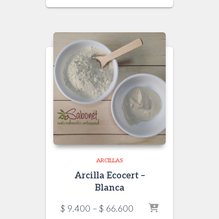
$ 9.400
through
$ 34.400
ARCILLAS
Arcilla Ecocert –
Blanca
Price
$
9.400
–
$
66.600
range: