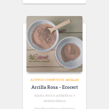
$ 9.400
through
$ 66.600
ACTIVOS COSMÉTICOS
ARCILLAS
Arcilla Rosa – Ecocert
Aporta efectos antibióticos y
antimicrobianos
Absorbe toxinas e impurezas