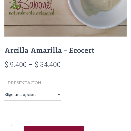
Arcilla Amarilla – Ecocert
Price
$
9.400
–
$
34.400
range:
PRESENTACION
$ 9.400
through
$ 34.400
Arcilla