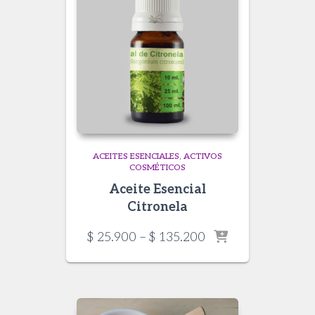
ACEITES ESENCIALES
ACTIVOS
COSMÉTICOS
Aceite Esencial
Citronela
Price
$
25.900
–
$
135.200
range:
$ 25.900
through
$ 135.200