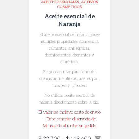
ACEITES ESENCIALES
ACTIVOS
COSMÉTICOS
Aceite esencial de
Naranja
El aceite esencial de naranja posee
múltiples propiedades cosméticas:
calmantes, antisépticas,
desinfectantes, drenantes y
diuréticas.
Se pueden usar para formular
cremas anticelulíticas, aceites para
masajes y jabones.
No utilizar aceite esencial de
naranja directamente sobre la piel.
El valor no incluye costo de envío
– Debe cancelar el servicio de
Mensajería al recibir su pedido
Price
$
22.700
–
$
118.600