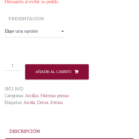
Mensajería al recibir su pedido.
PRESENTACION
Arcilla
Blanca
AÑADIR AL CARRITO
(Caolín)
cantidad
SKU:
N/D
Categorías:
Arcillas
,
Materias primas
Etiquetas:
Arcilla
,
Detox
,
Estrias
DESCRIPCIÓN