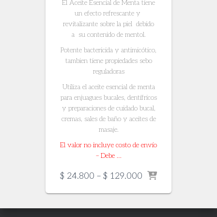
El Aceite Esencial de Menta tiene
un efecto refrescante y
revitalizante sobre la piel debido
a su contenido de mentol.
Potente bactericida y antimicótico,
tambien tiene propiedades sebo
reguladoras
Utiliza el aceite esencial de menta
para enjuagues bucales, dentífricos
y preparaciones de cuidado bucal,
cremas, sales de baño y aceites de
masaje.
El valor no incluye costo de envío
– Debe …
Price
$
24.800
–
$
129.000
range:
$ 24.800
through
$ 129.000