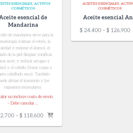
EITES ESENCIALES
ACTIVOS
ACEITES ESENCIALES
ACTIV
COSMÉTICOS
COSMÉTICOS
Aceite esencial de
Aceite esencial An
Mandarina
P
$
24.400
–
$
126.900
ceite de mandarina sirve para la
r
omaterapia (calmar el estrés, la
$
siedad y mejorar el ánimo), el
t
ado de la piel (limpiar, tonificar,
$
atar acné, y reducir arrugas y
rías) y el cabello (tratar caspa y
uero cabelludo seco). También
uede aliviar el insomnio y los
espasmos musculares.
valor no incluye costo de envío
– Debe cancelar …
Price
2.700
–
$
118.600
range:
$ 22.700