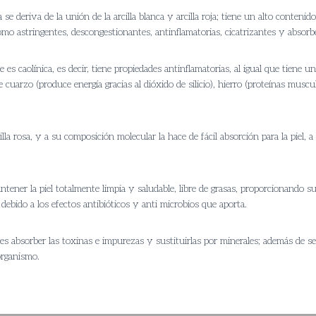
 se deriva de la unión de la arcilla blanca y arcilla roja; tiene un alto contenid
omo astringentes, descongestionantes, antinflamatorias, cicatrizantes y absorb
e es caolínica, es decir, tiene propiedades antinflamatorias, al igual que tiene 
cuarzo (produce energía gracias al dióxido de silicio), hierro (proteínas muscul
la rosa, y a su composición molecular la hace de fácil absorción para la piel, a 
tener la piel totalmente limpia y saludable, libre de grasas, proporcionando su
 debido a los efectos antibióticos y anti microbios que aporta.
 es absorber las toxinas e impurezas y sustituirlas por minerales; además de ser
organismo.