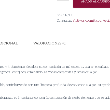
Rosa
AÑADIR AL CARRITO
-
Ecocert
SKU:
N/D
cantidad
Categorías:
Activos cosméticos
,
Arcil
DICIONAL
VALORACIONES (0)
so y tratamiento, debido a su composición de minerales, ayuda en el cuidado de l
egenera los tejidos, eliminando las zonas enrojecidas y secas de la piel.
ible, contribuyendo con una limpieza profunda, devolviendo a la piel su aparie
uraleza, es importante conocer la composición de cierto elemento que se util