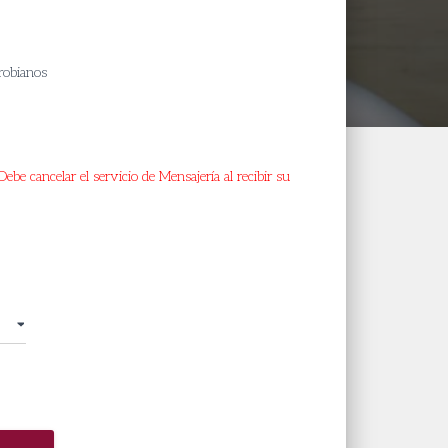
ice
nge:
crobianos
9.400
rough
34.400
ebe cancelar el servicio de Mensajería al recibir su