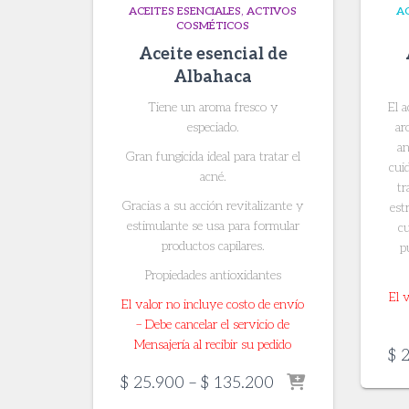
ACEITES ESENCIALES
ACTIVOS
AC
COSMÉTICOS
Aceite esencial de
Albahaca
Tiene un aroma fresco y
El a
especiado.
ar
an
Gran fungicida ideal para tratar el
cuid
acné.
tr
Gracias a su acción revitalizante y
est
estimulante se usa para formular
c
productos capilares.
p
Propiedades antioxidantes
El 
El valor no incluye costo de envío
– Debe cancelar el servicio de
Mensajería al recibir su pedido
$
2
Price
$
25.900
–
$
135.200
range: