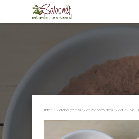
Inicio
/
Materias primas
/
Activos cosméticos
/ Arcilla Rosa – 