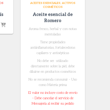
OS
ACEITES ESENCIALES
ACTIVOS
COSMÉTICOS
ís
Aceite esencial de
Romero
rice
Aroma fresco, herbal y con notas
ange:
mentoladas
 24.400
hrough
Tiene propiedades
 126.900
antiinflamatorias, fortalecedoras
capilares y antisépticas
No debe ser utilizado
directamente sobre la piel, debe
diluirse en productos cosméticos
No se recomienda consumir – Uso
como Materia prima
El valor no incluye costo de envío
– Debe cancelar el servicio de
Mensajería al recibir su pedido