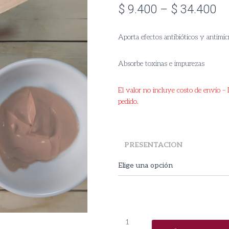
Pr
$
9.400
–
$
34.400
ra
Aporta efectos antibióticos y antimi
$ 
th
Absorbe toxinas e impurezas
$ 
El valor no incluye costo de envío – D
pedido.
PRESENTACION
Arcilla