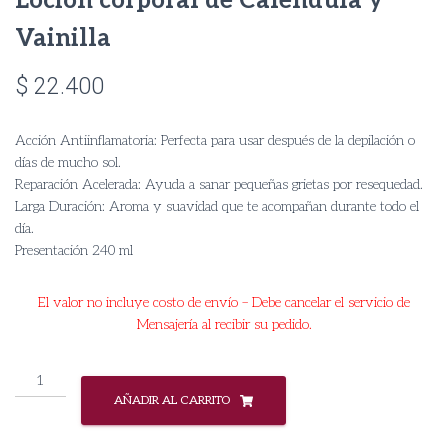
Loción corporal de Calendula y
Vainilla
$
22.400
Acción Antiinflamatoria: Perfecta para usar después de la depilación o
días de mucho sol.
​Reparación Acelerada: Ayuda a sanar pequeñas grietas por resequedad.
​Larga Duración: Aroma y suavidad que te acompañan durante todo el
día.
Presentación 240 ml
El valor no incluye costo de envío – Debe cancelar el servicio de
Mensajería al recibir su pedido.
Loción
corporal
AÑADIR AL CARRITO
de
Calendula