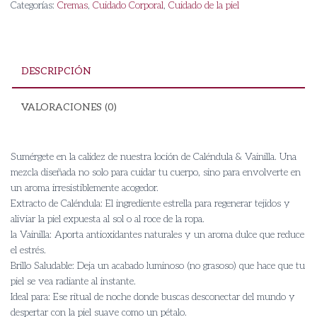
Categorías:
Cremas
,
Cuidado Corporal
,
Cuidado de la piel
y
Vainilla
cantidad
DESCRIPCIÓN
VALORACIONES (0)
Sumérgete en la calidez de nuestra loción de Caléndula & Vainilla. Una
mezcla diseñada no solo para cuidar tu cuerpo, sino para envolverte en
un aroma irresistiblemente acogedor.
​Extracto de Caléndula: El ingrediente estrella para regenerar tejidos y
aliviar la piel expuesta al sol o al roce de la ropa.
​la Vainilla: Aporta antioxidantes naturales y un aroma dulce que reduce
el estrés.
​Brillo Saludable: Deja un acabado luminoso (no grasoso) que hace que tu
piel se vea radiante al instante.
​Ideal para: Ese ritual de noche donde buscas desconectar del mundo y
despertar con la piel suave como un pétalo.