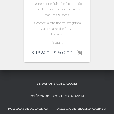
regenerador celular ideal para todo
tipo de pieles, en especial pieles
maduras y secas.
Favorece la circulación sanguínea,
ayuda a la relajación y al
descanso.
<span ...
Price
$
18.600
–
$
50.000
range:
$ 18.600
through
$ 50.000
TÉRMINOS Y CONDICIONES
POLÍTICA DE SOPORTE Y GARANTÍA
POLÍTICAS DE PRIVACIDAD
POLITICA DE RELACIONAMIENTO