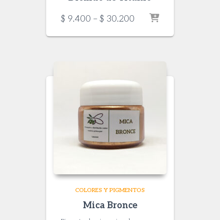
Price
$
9.400
–
$
30.200
range:
$ 9.400
through
$ 30.200
COLORES Y PIGMENTOS
Mica Bronce