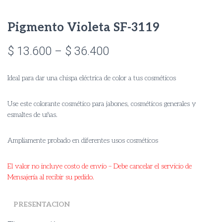
Pigmento Violeta SF-3119
Price
$
13.600
–
$
36.400
range:
Ideal para dar una chispa eléctrica de color a tus cosméticos
$ 13.600
through
Use este colorante cosmético para jabones, cosméticos generales y
esmaltes de uñas.
$ 36.400
Ampliamente probado en diferentes usos cosméticos
El valor no incluye costo de envío – Debe cancelar el servicio de
Mensajería al recibir su pedido.
PRESENTACION