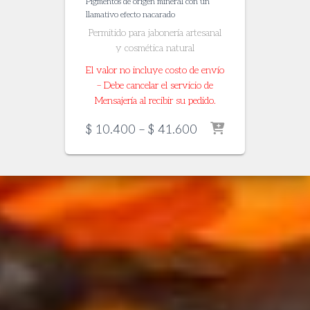
Pigmentos de origen mineral con un
llamativo efecto nacarado
Permitido para jabonería artesanal
y cosmética natural
El valor no incluye costo de envío
– Debe cancelar el servicio de
Mensajería al recibir su pedido.
Price
$
10.400
–
$
41.600
range:
$ 10.400
through
$ 41.600