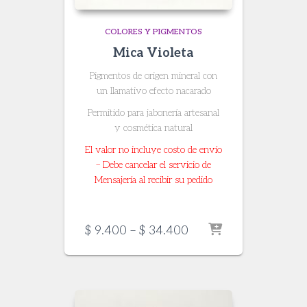
COLORES Y PIGMENTOS
Mica Violeta
Pigmentos de origen mineral con
un llamativo efecto nacarado
Permitido para jabonería artesanal
y cosmética natural
El valor no incluye costo de envío
– Debe cancelar el servicio de
Mensajería al recibir su pedido
Price
$
9.400
–
$
34.400
range:
$ 9.400
through
$ 34.400