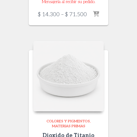
Mensajería al recibir su pedido.
Price
$
14.300
–
$
71.500
range:
$ 14.300
through
$ 71.500
COLORES Y PIGMENTOS
MATERIAS PRIMAS
Dioxido de Titanio